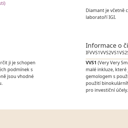
ti)
Diamant je včetně ce
laboratoří IGI.
Informace o č
IF
VVS1
VVS2
VS1
VS2
rčit ji je schopen
VVS1
(Very Very Sma
ných podmínek s
malé inkluze, které
pně jsou vhodné
gemologem s použit
u.
použití binokulárn
pro investiční účely.