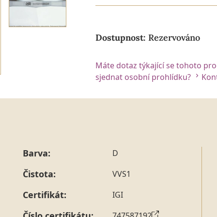
Dostupnost:
Rezervováno
Máte dotaz týkající se tohoto pr
sjednat osobní prohlídku?
Kont
Barva:
D
Čistota:
VVS1
Certifikát:
IGI
Číslo certifikátu:
747587192