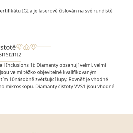
rtifikátu IGI a je laserově číslován na své rundistě
istotě
SI1
SI2
I1
I2
ll Inclusions 1): Diamanty obsahují velmi, velmi
 jsou velmi těžko objevitelné kvalifikovaným
ím 10násobně zvětšující lupy. Rovněž je vhodné
ího mikroskopu. Diamanty čistoty VVS1 jsou vhodné