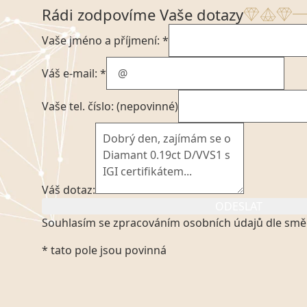
Rádi zodpovíme Vaše dotazy
Vaše jméno a příjmení: *
Váš e-mail: *
Vaše tel. číslo: (nepovinné)
Váš dotaz:
ODESLAT
Souhlasím se zpracováním osobních údajů dle smě
Kliknutím na výše uvedený odkaz, v souladu se zák
* tato pole jsou povinná
platném znění výslovně souhlasím se zpracováním
mých osobních údajů, které poskytuji prostřednict
VVDiamonds s.r.o., IČO: 05892481. Tyto údaje posky