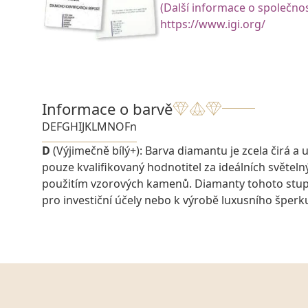
(Další informace o společnos
https://www.igi.org/
Informace o barvě
D
E
F
G
H
I
J
K
L
M
N
O
Fn
D
(Výjimečně bílý+): Barva diamantu je zcela čirá a u
pouze kvalifikovaný hodnotitel za ideálních světel
použitím vzorových kamenů. Diamanty tohoto stu
pro investiční účely nebo k výrobě luxusního šperk