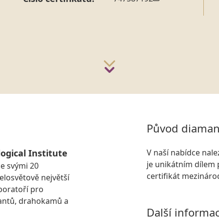
Původ diaman
ogical Institute
V naší nabídce nal
je unikátním dílem 
se svými 20
certifikát mezinár
losvětově největší
boratoří pro
antů, drahokamů a
Další informa