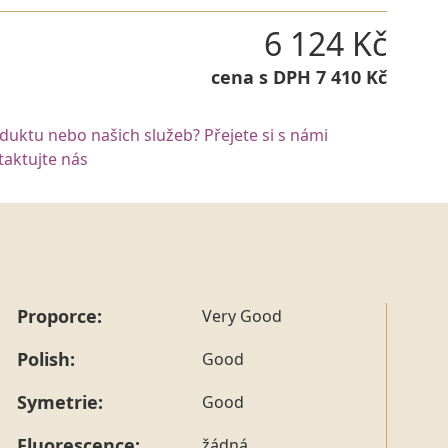
6 124 Kč
cena s DPH 7 410 Kč
oduktu nebo našich služeb? Přejete si s námi
aktujte nás
Proporce:
Very Good
Polish:
Good
Symetrie:
Good
Fluorescence:
žádná