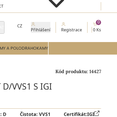
KT
0
CZ
AT
Přihlášení
Registrace
0 Ks
MY A POLODRAHOKAMY
Kód produktu:
14427
D/VVS1 S IGI
a:
D
Čistota:
VVS1
Certifikát:
IGI