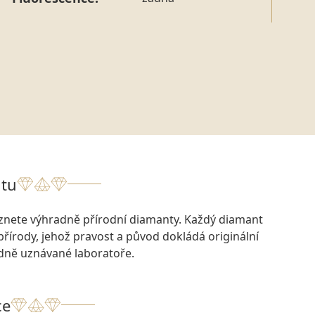
tu
eznete výhradně přírodní diamanty. Každý diamant
přírody, jehož pravost a původ dokládá originální
odně uznávané laboratoře.
ce