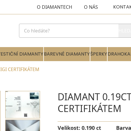
KONTA
O DIAMANTECH
O NÁS
HLED
VESTIČNÍ DIAMANTY
BAREVNÉ DIAMANTY
ŠPERKY
DRAHOKA
 IGI CERTIFIKÁTEM
DIAMANT 0.19CT 
CERTIFIKÁTEM
Velikost:
0.190 ct
Barv