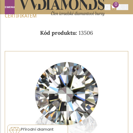
0
Domů
NABÍDKA DIAMANTŮ
0.19CT D/VVS2 S IGI
CERTIFIKÁTEM
Kód produktu:
13506
Přírodní diamant