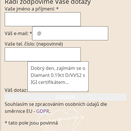
Rádi zodpovíme Vaše dotazy
Vaše jméno a příjmení: *
Váš e-mail: *
Vaše tel. číslo: (nepovinné)
Váš dotaz:
ODESLAT
Souhlasím se zpracováním osobních údajů dle
směrnice EU -
GDPR
.
Kliknutím na výše uvedený odkaz, v souladu se
* tato pole jsou povinná
zákonem č. 101/2000 Sb. v platném znění výslovně