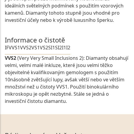
ideálních světelných podmínek s použitím vzorových
kamenů. Diamanty tohoto stupně jsou vhodné pro
investiční účely nebo k výrobě luxusního šperku.
Informace o čistotě
IF
VVS1
VVS2
VS1
VS2
SI1
SI2
I1
I2
VVS2
(Very Very Small Inclusions 2): Diamanty obsahují
velmi, velmi malé inkluze, které jsou velmi těžko
objevitelné kvalifikovaným gemologem s použitím
10násobně zvětšující lupy, avšak větší nebo ve větším
množství než u čistoty VVS1. Použití binokulárního
mikroskopu je opět nezbytné. Stále se jedná o
investiční čistotu diamantu.