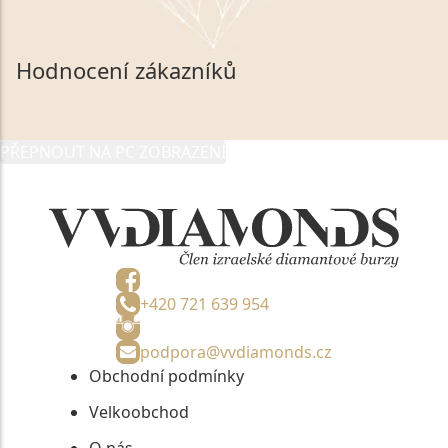
souhlasím se zpracováním a uchováním veškerých
mých osobních údajů, které poskytuji prostřednictvím
společnosti VVDiamonds s.r.o., IČO: 05892481. Tyto
Hodnocení zákazníků
údaje poskytuji společnosti VVDiamonds s.r.o., IČO:
05892481, jako správci osobních údajů či jako jeho
zmocněnému zástupci, výhradně za účelem poskytnutí
PŘEPNOUT NA PC ZOBRAZENÍ
informací, nejdéle na tři roky od jejich zaslání.
+420 721 639 954
podpora@vvdiamonds.cz
Obchodní podmínky
Velkoobchod