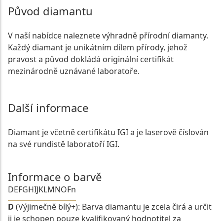
Původ diamantu
V naší nabídce naleznete výhradně přírodní diamanty.
Každý diamant je unikátním dílem přírody, jehož
pravost a původ dokládá originální certifikát
mezinárodně uznávané laboratoře.
Další informace
Diamant je včetně certifikátu IGI a je laserově číslován
na své rundistě laboratoří IGI.
Informace o barvě
D
E
F
G
H
I
J
K
L
M
N
O
Fn
D
(Výjimečně bílý+): Barva diamantu je zcela čirá a určit
ji je schopen pouze kvalifikovaný hodnotitel za