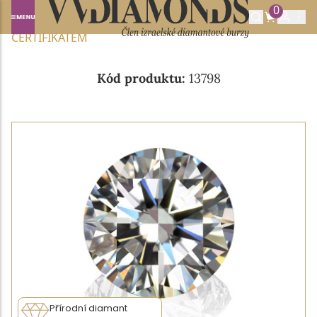
0
Domů
NABÍDKA DIAMANTŮ
0.19CT D/VVS2 S IGI
CERTIFIKÁTEM
Kód produktu:
13798
Přírodní diamant