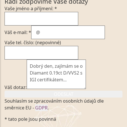
Rádi zodpovíme Vaše dotazy
Vaše jméno a příjmení: *
Váš e-mail: *
Vaše tel. číslo: (nepovinné)
Váš dotaz:
ODESLAT
Souhlasím se zpracováním osobních údajů dle
směrnice EU -
GDPR
.
Kliknutím na výše uvedený odkaz, v souladu se
* tato pole jsou povinná
zákonem č. 101/2000 Sb. v platném znění výslovně