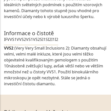
ideálních světelných podmínek s použitím vzorových
kamenů. Diamanty tohoto stupně jsou vhodné pro
investiční účely nebo k výrobě luxusního šperku.
Informace o čistotě
IF
VVS1
VVS2
VS1
VS2
SI1
SI2
I1
I2
VVS2
(Very Very Small Inclusions 2): Diamanty obsahují
velmi, velmi malé inkluze, které jsou velmi těžko
objevitelné kvalifikovaným gemologem s použitím
10násobně zvětšující lupy, avšak větší nebo ve větším
množství než u čistoty VVS1. Použití binokulárního
mikroskopu je opět nezbytné. Stále se jedná o
investiční čistotu diamantu.