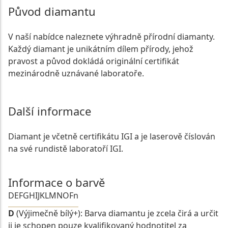
Původ diamantu
V naší nabídce naleznete výhradně přírodní diamanty.
Každý diamant je unikátním dílem přírody, jehož
pravost a původ dokládá originální certifikát
mezinárodně uznávané laboratoře.
Další informace
Diamant je včetně certifikátu IGI a je laserově číslován
na své rundistě laboratoří IGI.
Informace o barvě
D
E
F
G
H
I
J
K
L
M
N
O
Fn
D
(Výjimečně bílý+): Barva diamantu je zcela čirá a určit
ji je schopen pouze kvalifikovaný hodnotitel za