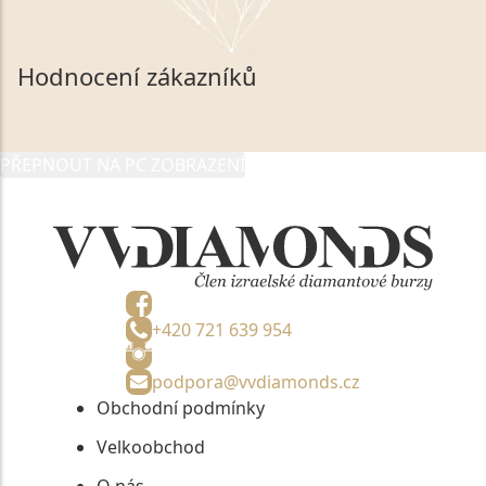
souhlasím se zpracováním a uchováním veškerých
mých osobních údajů, které poskytuji prostřednictvím
společnosti VVDiamonds s.r.o., IČO: 05892481. Tyto
Hodnocení zákazníků
údaje poskytuji společnosti VVDiamonds s.r.o., IČO:
05892481, jako správci osobních údajů či jako jeho
zmocněnému zástupci, výhradně za účelem poskytnutí
PŘEPNOUT NA PC ZOBRAZENÍ
informací, nejdéle na tři roky od jejich zaslání.
+420 721 639 954
podpora@vvdiamonds.cz
Obchodní podmínky
Velkoobchod