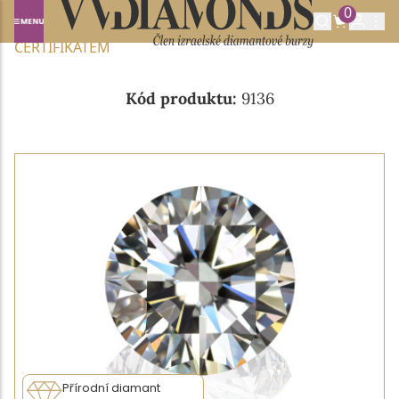
0
Domů
NABÍDKA DIAMANTŮ
0.19CT G/VVS1 S IGI
CERTIFIKÁTEM
Kód produktu:
9136
Přírodní diamant