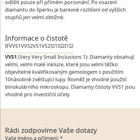
odlišit pouze při přímém porovnání. Po osazení
diamantu do šperku je barevné rozlišení od vyšších
stupňů jen velmi obtížné.
Informace o čistotě
IF
VVS1
VVS2
VS1
VS2
SI1
SI2
I1
I2
VVS1
(Very Very Small Inclusions 1): Diamanty obsahují
velmi, velmi malé inkluze, které jsou velmi těžko
objevitelné kvalifikovaným gemologem s použitím
10násobně zvětšující lupy. Rovněž je vhodné použití
binokulárního mikroskopu. Diamanty čistoty VVS1 jsou
vhodné pro investiční účely.
Rádi zodpovíme Vaše dotazy
Vaše jméno a příjmení: *