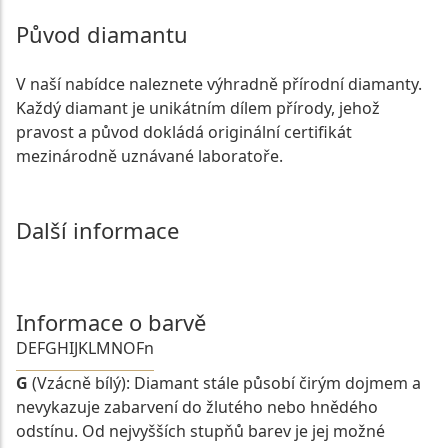
Původ diamantu
V naší nabídce naleznete výhradně přírodní diamanty.
Každý diamant je unikátním dílem přírody, jehož
pravost a původ dokládá originální certifikát
mezinárodně uznávané laboratoře.
Další informace
Informace o barvě
D
E
F
G
H
I
J
K
L
M
N
O
Fn
G
(Vzácně bílý): Diamant stále působí čirým dojmem a
nevykazuje zabarvení do žlutého nebo hnědého
odstínu. Od nejvyšších stupňů barev je jej možné