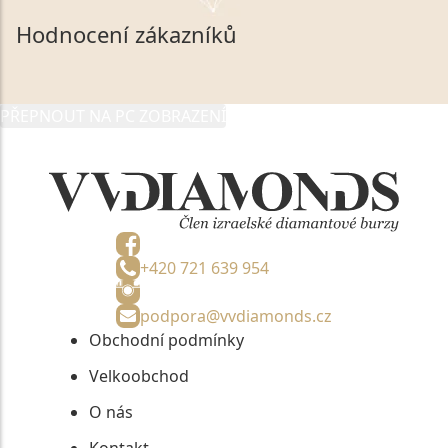
společnosti VVDiamonds s.r.o., IČO: 05892481. Tyto
Hodnocení zákazníků
údaje poskytuji společnosti VVDiamonds s.r.o., IČO:
05892481, jako správci osobních údajů či jako jeho
zmocněnému zástupci, výhradně za účelem poskytnutí
PŘEPNOUT NA PC ZOBRAZENÍ
informací, nejdéle na tři roky od jejich zaslání.
+420 721 639 954
podpora@vvdiamonds.cz
Obchodní podmínky
Velkoobchod
O nás