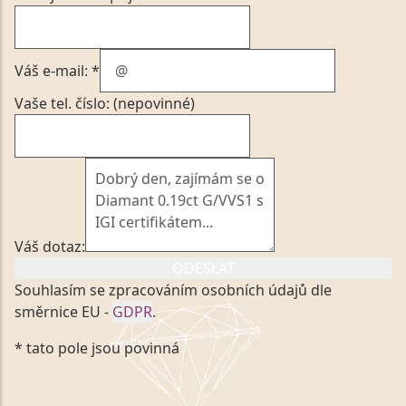
Váš e-mail: *
Vaše tel. číslo: (nepovinné)
Váš dotaz:
ODESLAT
Souhlasím se zpracováním osobních údajů dle
směrnice EU -
GDPR
.
Kliknutím na výše uvedený odkaz, v souladu se
* tato pole jsou povinná
zákonem č. 101/2000 Sb. v platném znění výslovně
souhlasím se zpracováním a uchováním veškerých
mých osobních údajů, které poskytuji prostřednictvím