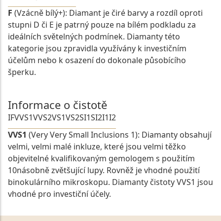
F
(Vzácně bílý+): Diamant je čiré barvy a rozdíl oproti
stupni D či E je patrný pouze na bílém podkladu za
ideálních světelných podmínek. Diamanty této
kategorie jsou zpravidla využívány k investičním
účelům nebo k osazení do dokonale působícího
šperku.
Informace o čistotě
IF
VVS1
VVS2
VS1
VS2
SI1
SI2
I1
I2
VVS1
(Very Very Small Inclusions 1): Diamanty obsahují
velmi, velmi malé inkluze, které jsou velmi těžko
objevitelné kvalifikovaným gemologem s použitím
10násobně zvětšující lupy. Rovněž je vhodné použití
binokulárního mikroskopu. Diamanty čistoty VVS1 jsou
vhodné pro investiční účely.