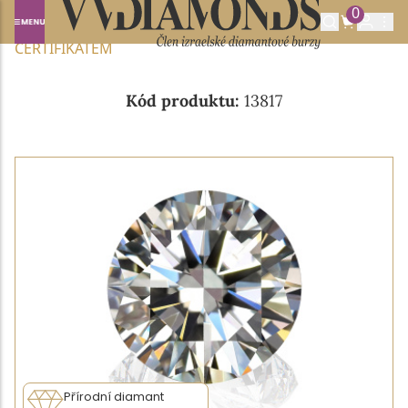
0
Domů
NABÍDKA DIAMANTŮ
0.21CT F/VVS1 S IGI
CERTIFIKÁTEM
Kód produktu:
13817
Přírodní diamant