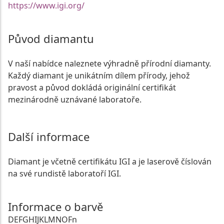
https://www.igi.org/
Původ diamantu
V naší nabídce naleznete výhradně přírodní diamanty.
Každý diamant je unikátním dílem přírody, jehož
pravost a původ dokládá originální certifikát
mezinárodně uznávané laboratoře.
Další informace
Diamant je včetně certifikátu IGI a je laserově číslován
na své rundistě laboratoří IGI.
Informace o barvě
D
E
F
G
H
I
J
K
L
M
N
O
Fn