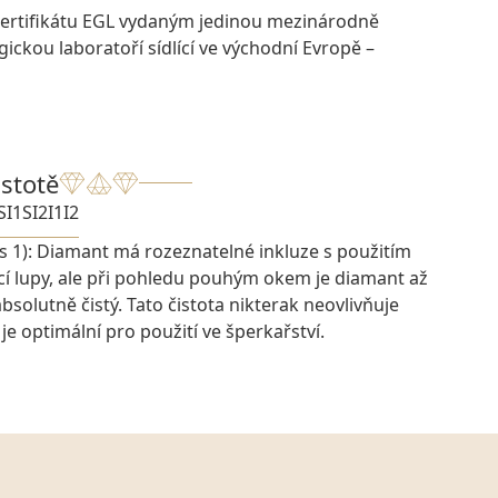
certifikátu EGL vydaným jedinou mezinárodně
ckou laboratoří sídlící ve východní Evropě –
istotě
SI1
SI2
I1
I2
s 1): Diamant má rozeznatelné inkluze s použitím
cí lupy, ale při pohledu pouhým okem je diamant až
bsolutně čistý. Tato čistota nikterak neovlivňuje
je optimální pro použití ve šperkařství.