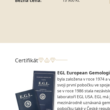
Běžná cena:
15 900 Kč
Certifikát
EGL European Gemologi
byla založena v roce 1974 a 
svoji první pobočku ve spoje
se v roce 1986 stala nezávi
laboratoří EGL USA. EGL má 
mezinárodně uznávaná gemo
pobočku také v České republ