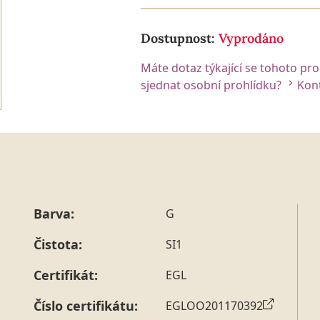
Dostupnost:
Vyprodáno
Máte dotaz týkající se tohoto pr
sjednat osobní prohlídku?
Kont
Barva:
G
Čistota:
SI1
Certifikát:
EGL
Číslo certifikátu:
EGLOO201170392