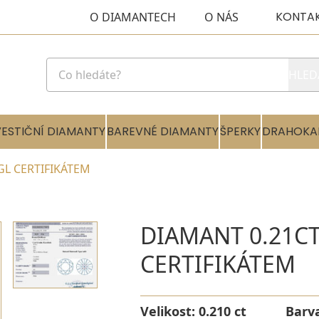
KONTA
O DIAMANTECH
O NÁS
HLED
VESTIČNÍ DIAMANTY
BAREVNÉ DIAMANTY
ŠPERKY
DRAHOKA
EGL CERTIFIKÁTEM
DIAMANT 0.21CT
CERTIFIKÁTEM
Velikost:
0.210 ct
Barv