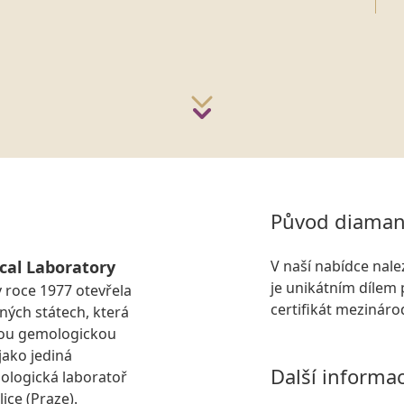
Původ diaman
cal Laboratory
V naší nabídce nal
je unikátním dílem 
v roce 1977 otevřela
certifikát mezinár
ných státech, která
slou gemologickou
jako jediná
Další informa
logická laboratoř
ice (Praze).