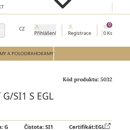
KT
0
CZ
AT
Přihlášení
Registrace
0 Ks
MY A POLODRAHOKAMY
Kód produktu:
5032
 G/SI1 S EGL
a:
G
Čistota:
SI1
Certifikát:
EGL