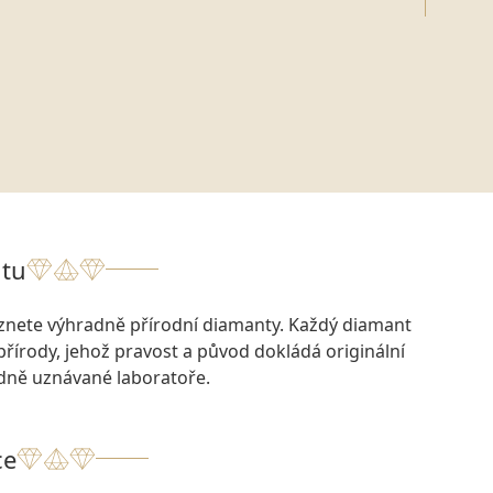
tu
eznete výhradně přírodní diamanty. Každý diamant
přírody, jehož pravost a původ dokládá originální
odně uznávané laboratoře.
ce