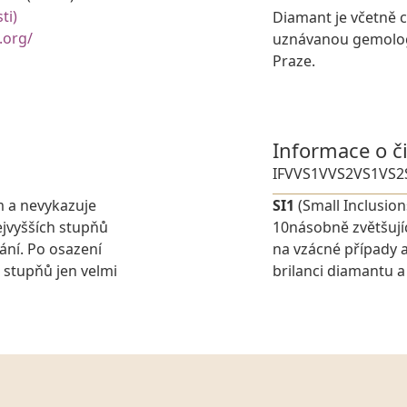
ti)
Diamant je včetně 
.org/
uznávanou gemologi
Praze.
Informace o č
IF
VVS1
VVS2
VS1
VS2
m a nevykazuje
SI1
(Small Inclusion
jvyšších stupňů
10násobně zvětšují
ání. Po osazení
na vzácné případy a
 stupňů jen velmi
brilanci diamantu a 