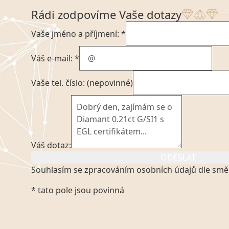
Rádi zodpovíme Vaše dotazy
Vaše jméno a příjmení: *
Váš e-mail: *
Vaše tel. číslo: (nepovinné)
Váš dotaz:
ODESLAT
Souhlasím se zpracováním osobních údajů dle smě
Kliknutím na výše uvedený odkaz, v souladu se zák
* tato pole jsou povinná
platném znění výslovně souhlasím se zpracováním
mých osobních údajů, které poskytuji prostřednict
VVDiamonds s.r.o., IČO: 05892481. Tyto údaje posky