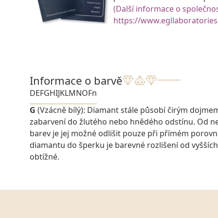
(Další informace o společnos
https://www.egllaboratories
Informace o barvě
D
E
F
G
H
I
J
K
L
M
N
O
Fn
G
(Vzácně bílý): Diamant stále působí čirým dojme
zabarvení do žlutého nebo hnědého odstínu. Od ne
barev je jej možné odlišit pouze při přímém porovn
diamantu do šperku je barevné rozlišení od vyšších
obtížné.