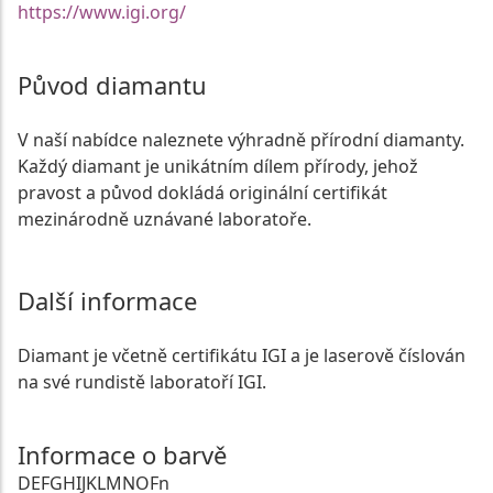
https://www.igi.org/
Původ diamantu
V naší nabídce naleznete výhradně přírodní diamanty.
Každý diamant je unikátním dílem přírody, jehož
pravost a původ dokládá originální certifikát
mezinárodně uznávané laboratoře.
Další informace
Diamant je včetně certifikátu IGI a je laserově číslován
na své rundistě laboratoří IGI.
Informace o barvě
D
E
F
G
H
I
J
K
L
M
N
O
Fn