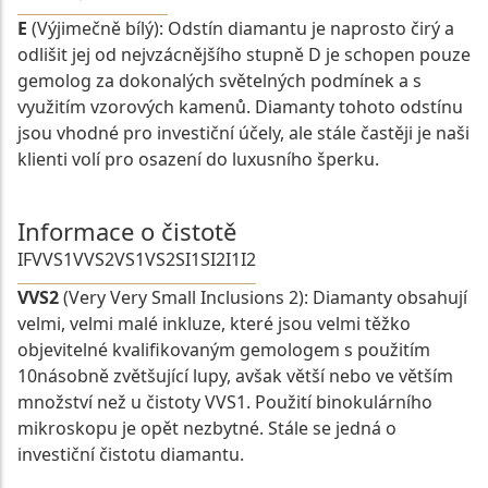
E
(Výjimečně bílý): Odstín diamantu je naprosto čirý a
odlišit jej od nejvzácnějšího stupně D je schopen pouze
gemolog za dokonalých světelných podmínek a s
využitím vzorových kamenů. Diamanty tohoto odstínu
jsou vhodné pro investiční účely, ale stále častěji je naši
klienti volí pro osazení do luxusního šperku.
Informace o čistotě
IF
VVS1
VVS2
VS1
VS2
SI1
SI2
I1
I2
VVS2
(Very Very Small Inclusions 2): Diamanty obsahují
velmi, velmi malé inkluze, které jsou velmi těžko
objevitelné kvalifikovaným gemologem s použitím
10násobně zvětšující lupy, avšak větší nebo ve větším
množství než u čistoty VVS1. Použití binokulárního
mikroskopu je opět nezbytné. Stále se jedná o
investiční čistotu diamantu.