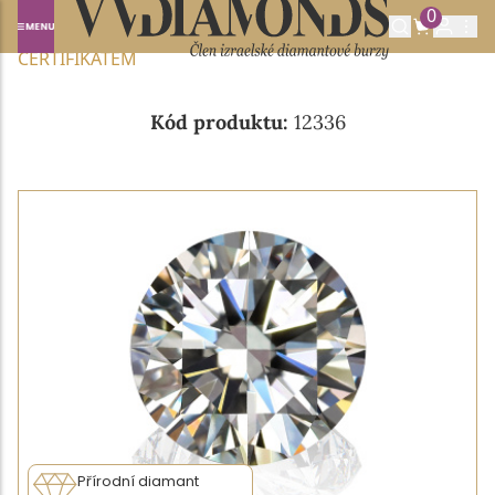
0
Domů
NABÍDKA DIAMANTŮ
0.22CT E/VVS2 S IGI
CERTIFIKÁTEM
Kód produktu:
12336
Přírodní diamant