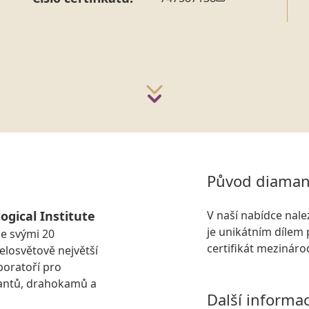
Původ diaman
ogical Institute
V naší nabídce nal
je unikátním dílem 
se svými 20
certifikát mezinár
losvětově největší
boratoří pro
antů, drahokamů a
Další informa