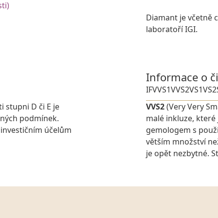
ti)
Diamant je včetně ce
laboratoří IGI.
Informace o č
IF
VVS1
VVS2
VS1
VS2
i stupni D či E je
VVS2
(Very Very Sma
elných podmínek.
malé inkluze, které
 investičním účelům
gemologem s použit
větším množství ne
je opět nezbytné. St