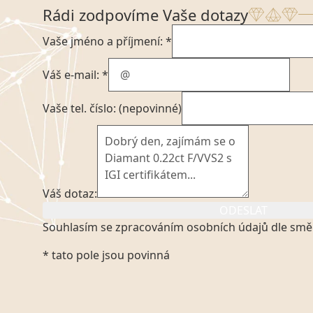
Rádi zodpovíme Vaše dotazy
Vaše jméno a příjmení: *
Váš e-mail: *
Vaše tel. číslo: (nepovinné)
Váš dotaz:
ODESLAT
Souhlasím se zpracováním osobních údajů dle smě
Kliknutím na výše uvedený odkaz, v souladu se zák
* tato pole jsou povinná
platném znění výslovně souhlasím se zpracováním
mých osobních údajů, které poskytuji prostřednict
VVDiamonds s.r.o., IČO: 05892481. Tyto údaje posky