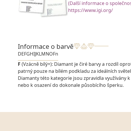
(Další informace o společnos
https://www.igi.org/
Informace o barvě
D
E
F
G
H
I
J
K
L
M
N
O
Fn
F
(Vzácně bílý+): Diamant je čiré barvy a rozdíl oprot
patrný pouze na bílém podkladu za ideálních svět
Diamanty této kategorie jsou zpravidla využívány k
nebo k osazení do dokonale působícího šperku.