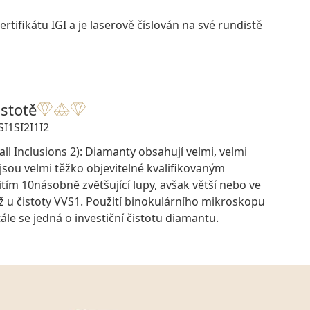
rtifikátu IGI a je laserově číslován na své rundistě
istotě
SI1
SI2
I1
I2
ll Inclusions 2): Diamanty obsahují velmi, velmi
 jsou velmi těžko objevitelné kvalifikovaným
ím 10násobně zvětšující lupy, avšak větší nebo ve
ž u čistoty VVS1. Použití binokulárního mikroskopu
ále se jedná o investiční čistotu diamantu.