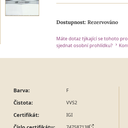
Dostupnost:
Rezervováno
Máte dotaz týkající se tohoto pr
sjednat osobní prohlídku?
Kont
Barva:
F
Čistota:
VVS2
Certifikát:
IGI
Číslo certifikátu:
747587138