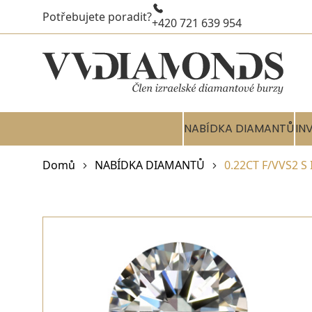
Potřebujete poradit?
+420 721 639 954
NABÍDKA DIAMANTŮ
IN
Domů
NABÍDKA DIAMANTŮ
0.22CT F/VVS2 S