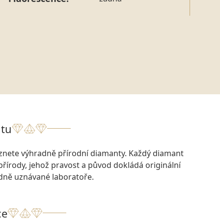
tu
eznete výhradně přírodní diamanty. Každý diamant
přírody, jehož pravost a původ dokládá originální
odně uznávané laboratoře.
ce