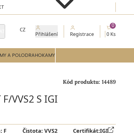
KT
0
CZ
AT
Přihlášení
Registrace
0 Ks
MY A POLODRAHOKAMY
Kód produktu:
14489
F/VVS2 S IGI
a:
F
Čistota:
VVS2
Certifikát:
IGI