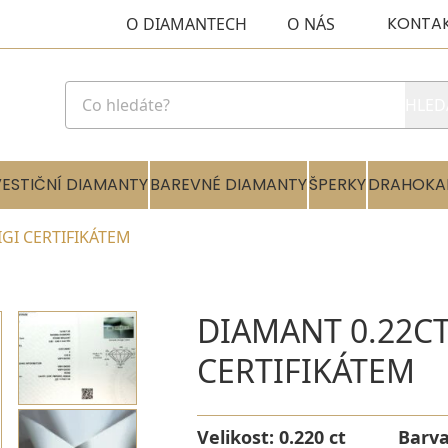
KONTA
O DIAMANTECH
O NÁS
HLED
VESTIČNÍ DIAMANTY
BAREVNÉ DIAMANTY
ŠPERKY
DRAHOKA
 IGI CERTIFIKÁTEM
DIAMANT 0.22CT 
CERTIFIKÁTEM
Velikost:
0.220 ct
Barv