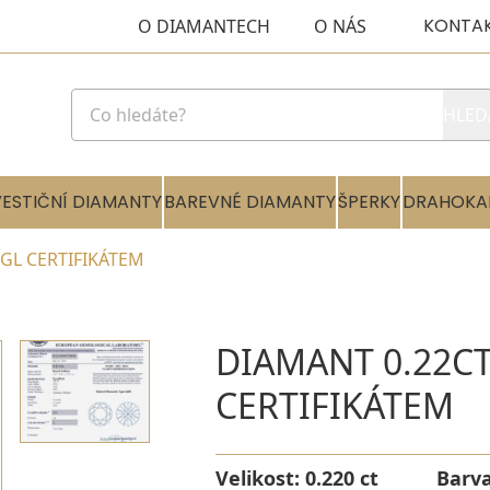
KONTA
O DIAMANTECH
O NÁS
HLED
VESTIČNÍ DIAMANTY
BAREVNÉ DIAMANTY
ŠPERKY
DRAHOKA
EGL CERTIFIKÁTEM
DIAMANT 0.22CT
CERTIFIKÁTEM
Velikost:
0.220 ct
Barv