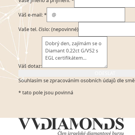
Vaše jméno a příjmení: *
Váš e-mail: *
Vaše tel. číslo: (nepovinné)
Váš dotaz:
ODESLAT
Souhlasím se zpracováním osobních údajů dle smě
Kliknutím na výše uvedený odkaz, v souladu se zák
* tato pole jsou povinná
platném znění výslovně souhlasím se zpracováním
mých osobních údajů, které poskytuji prostřednict
VVDiamonds s.r.o., IČO: 05892481. Tyto údaje posky
VVDiamonds s.r.o., IČO: 05892481, jako správci osob
zmocněnému zástupci, výhradně za účelem poskytnu
na tři roky od jejich zaslání.