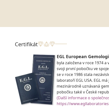
Certifikát
EGL European Gemologi
byla založena v roce 1974 a 
svoji první pobočku ve spoje
se v roce 1986 stala nezávi
laboratoří EGL USA. EGL má 
mezinárodně uznávaná gemo
pobočku také v České republ
(Další informace o společnos
https://www.egllaboratories