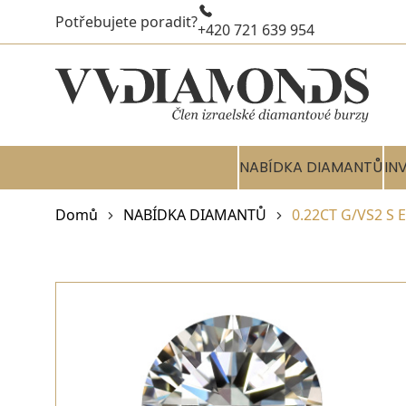
Potřebujete poradit?
+420 721 639 954
NABÍDKA DIAMANTŮ
IN
Domů
NABÍDKA DIAMANTŮ
0.22CT G/VS2 S 