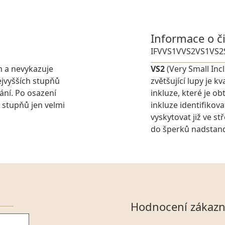
Informace o č
IF
VVS1
VVS2
VS1
VS2
m a nevykazuje
VS2
(Very Small Inc
jvyšších stupňů
zvětšující lupy je 
ání. Po osazení
inkluze, které je o
 stupňů jen velmi
inkluze identifikov
vyskytovat již ve s
do šperků nadstanda
Hodnocení zákazn