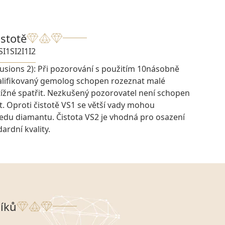
istotě
SI1
SI2
I1
I2
lusions 2): Při pozorování s použitím 10násobně
kvalifikovaný gemolog schopen rozeznat malé
btížné spatřit. Nezkušený pozorovatel není schopen
at. Oproti čistotě VS1 se větší vady mohou
tředu diamantu. Čistota VS2 je vhodná pro osazení
rdní kvality.
íků