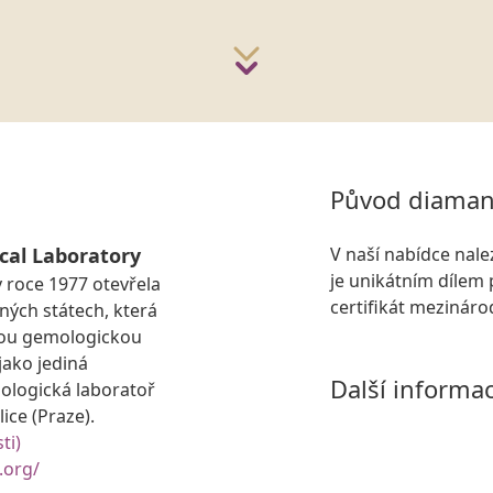
Původ diaman
cal Laboratory
V naší nabídce nal
je unikátním dílem 
v roce 1977 otevřela
certifikát mezinár
ných státech, která
slou gemologickou
jako jediná
Další informa
logická laboratoř
ice (Praze).
ti)
.org/