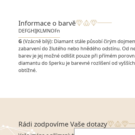
Informace o barvě
D
E
F
G
H
I
J
K
L
M
N
O
Fn
G
(Vzácně bílý): Diamant stále působí čirým dojme
zabarvení do žlutého nebo hnědého odstínu. Od ne
barev je jej možné odlišit pouze při přímém porovn
diamantu do šperku je barevné rozlišení od vyšších
obtížné.
Rádi zodpovíme Vaše dotazy