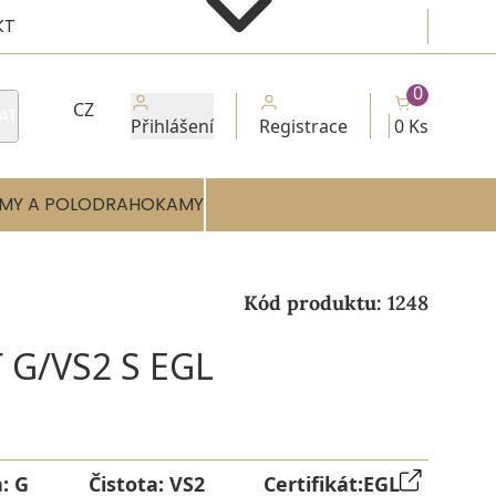
KT
0
CZ
AT
Přihlášení
Registrace
0 Ks
MY A POLODRAHOKAMY
Kód produktu:
1248
 G/VS2 S EGL
a:
G
Čistota:
VS2
Certifikát:
EGL