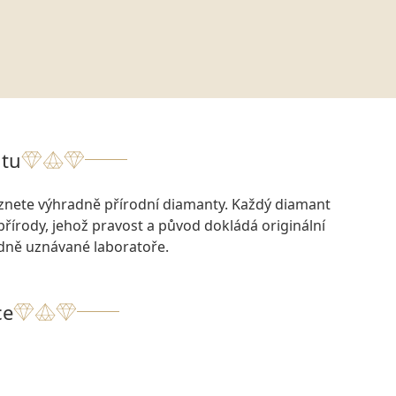
tu
eznete výhradně přírodní diamanty. Každý diamant
přírody, jehož pravost a původ dokládá originální
odně uznávané laboratoře.
ce