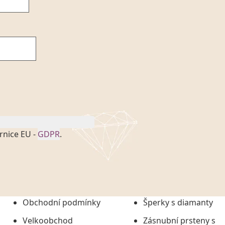
rnice EU -
GDPR
.
onem č. 101/2000 Sb. v
 a uchováním veškerých
vím společnosti
tuji společnosti
ních údajů či jako jeho
Obchodní podmínky
Šperky s diamanty
tí informací, nejdéle
Velkoobchod
Zásnubní prsteny s