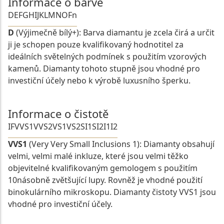
Informace o barvě
D
E
F
G
H
I
J
K
L
M
N
O
Fn
D
(Výjimečně bílý+): Barva diamantu je zcela čirá a určit
ji je schopen pouze kvalifikovaný hodnotitel za
ideálních světelných podmínek s použitím vzorových
kamenů. Diamanty tohoto stupně jsou vhodné pro
investiční účely nebo k výrobě luxusního šperku.
Informace o čistotě
IF
VVS1
VVS2
VS1
VS2
SI1
SI2
I1
I2
VVS1
(Very Very Small Inclusions 1): Diamanty obsahují
velmi, velmi malé inkluze, které jsou velmi těžko
objevitelné kvalifikovaným gemologem s použitím
10násobně zvětšující lupy. Rovněž je vhodné použití
binokulárního mikroskopu. Diamanty čistoty VVS1 jsou
vhodné pro investiční účely.