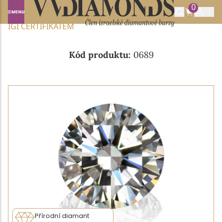
0
Domů
NABÍDKA DIAMANTŮ
0.236CT D/VVS1 S
IGI CERTIFIKÁTEM
Kód produktu:
0689
Přírodní diamant