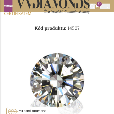
0
Domů
NABÍDKA DIAMANTŮ
0.23CT F/VVS2 S IGI
CERTIFIKÁTEM
Kód produktu:
14507
Přírodní diamant