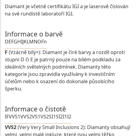
Diamant je včetně certifikátu IGI a je laserově číslován
na své rundistě laboratoří IGI.
Informace o barvě
D
E
F
G
H
I
J
K
L
M
N
O
Fn
F
(Vzácně bílý+): Diamant je čiré barvy a rozdíl oproti
stupni D či E je patrný pouze na bílém podkladu za
ideálních světelných podmínek. Diamanty této
kategorie jsou zpravidla využívány k investičním
účelům nebo k osazení do dokonale působícího
šperku.
Informace o čistotě
IF
VVS1
VVS2
VS1
VS2
SI1
SI2
I1
I2
VVS2
(Very Very Small Inclusions 2): Diamanty obsahují
velmi, velmi malé inkluze, které jsou velmi těžko