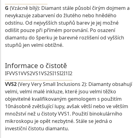
G
(Vzácně bílý): Diamant stále působí čirým dojmem a
nevykazuje zabarvení do žlutého nebo hnědého
odstínu. Od nejvyšších stupňů barev je jej možné
odlišit pouze při přímém porovnání. Po osazení
diamantu do šperku je barevné rozlišení od vyšších
stupňů jen velmi obtížné.
Informace o čistotě
IF
VVS1
VVS2
VS1
VS2
SI1
SI2
I1
I2
VVS2
(Very Very Small Inclusions 2): Diamanty obsahují
velmi, velmi malé inkluze, které jsou velmi těžko
objevitelné kvalifikovaným gemologem s použitím
10násobně zvětšující lupy, avšak větší nebo ve větším
množství než u čistoty VVS1. Použití binokulárního
mikroskopu je opět nezbytné. Stále se jedná o
investiční čistotu diamantu.