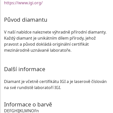
https://www.igi.org/
Původ diamantu
V naší nabídce naleznete výhradně přírodní diamanty.
Každý diamant je unikátním dílem přírody, jehož
pravost a původ dokládá originální certifikát
mezinárodně uznávané laboratoře.
Další informace
Diamant je včetně certifikátu IGI a je laserově číslován
na své rundistě laboratoří IGI.
Informace o barvě
D
E
F
G
H
I
J
K
L
M
N
O
Fn