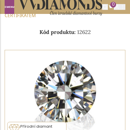
0
Domů
NABÍDKA DIAMANTŮ
0.23CT G/VVS2 S IGI
CERTIFIKÁTEM
Kód produktu:
12622
Přírodní diamant