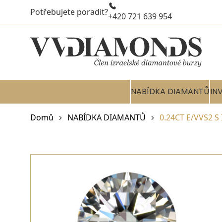
Potřebujete poradit?
+420 721 639 954
NABÍDKA DIAMANTŮ
IN
Domů
NABÍDKA DIAMANTŮ
0.24CT E/VVS2 S