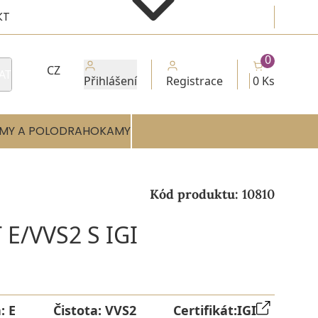
KT
0
CZ
AT
Přihlášení
Registrace
0 Ks
MY A POLODRAHOKAMY
Kód produktu:
10810
E/VVS2 S IGI
a:
E
Čistota:
VVS2
Certifikát:
IGI