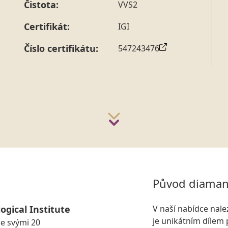
Čistota:
VVS2
Certifikát:
IGI
Číslo certifikátu:
547243476
Původ diaman
ogical Institute
V naší nabídce nal
je unikátním dílem 
se svými 20