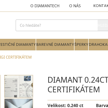
KONTA
O DIAMANTECH
O NÁS
HLED
VESTIČNÍ DIAMANTY
BAREVNÉ DIAMANTY
ŠPERKY
DRAHOKA
 IGI CERTIFIKÁTEM
DIAMANT 0.24CT 
CERTIFIKÁTEM
Velikost:
0.240 ct
Barv