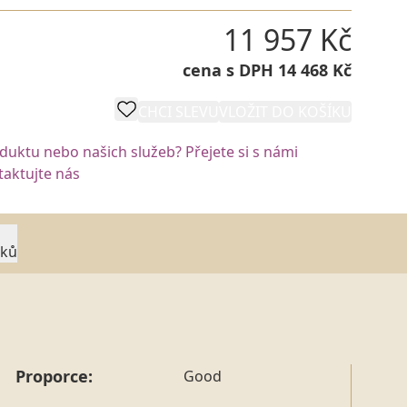
11 957 Kč
cena s DPH 14 468 Kč
CHCI SLEVU
VLOŽIT DO KOŠÍKU
oduktu nebo našich služeb? Přejete si s námi
aktujte nás
rků
Proporce:
Good