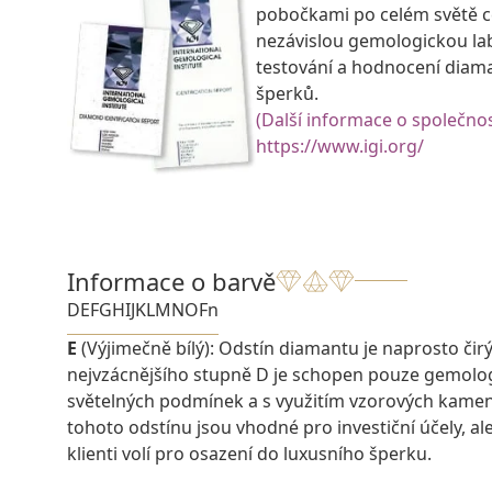
pobočkami po celém světě ce
nezávislou gemologickou la
testování a hodnocení diam
šperků.
(Další informace o společnos
https://www.igi.org/
Informace o barvě
D
E
F
G
H
I
J
K
L
M
N
O
Fn
E
(Výjimečně bílý): Odstín diamantu je naprosto čirý a
nejvzácnějšího stupně D je schopen pouze gemolo
světelných podmínek a s využitím vzorových kame
tohoto odstínu jsou vhodné pro investiční účely, ale 
klienti volí pro osazení do luxusního šperku.