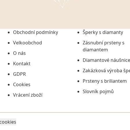
onem č. 101/2000 Sb. v
 a uchováním veškerých
vím společnosti
tuji společnosti
ních údajů či jako jeho
Obchodní podmínky
Šperky s diamanty
tí informací, nejdéle
Velkoobchod
Zásnubní prsteny s
diamantem
O nás
Diamantové náušnic
Kontakt
Zakázková výroba šp
GDPR
Prsteny s briliantem
Cookies
Slovník pojmů
Vrácení zboží
 cookies