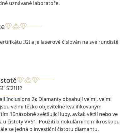
odně uznávané laboratoře.
ce
rtifikátu IGI a je laserově číslován na své rundistě
istotě
SI1
SI2
I1
I2
ll Inclusions 2): Diamanty obsahují velmi, velmi
 jsou velmi těžko objevitelné kvalifikovaným
ím 10násobně zvětšující lupy, avšak větší nebo ve
ž u čistoty VVS1. Použití binokulárního mikroskopu
ále se jedná o investiční čistotu diamantu.