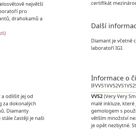
certifikát mezinár
losvětově největší
boratoří pro
antů, drahokamů a
Další informa
ti)
Diamant je včetně ce
laboratoří IGI.
Informace o č
IF
VVS1
VVS2
VS1
VS2
 odlišit jej od
VVS2
(Very Very Sma
g za dokonalých
malé inkluze, které
nů. Diamanty
gemologem s použit
stále častěji je naši
větším množství ne
je opět nezbytné. St