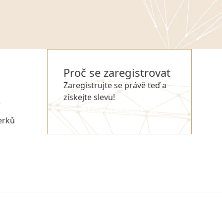
Proč se zaregistrovat
Zaregistrujte se právě teď a
získejte slevu!
e
REGISTROVAT SE
erků