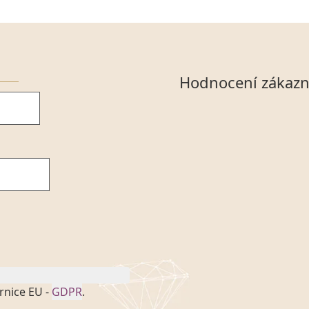
Hodnocení zákazn
rnice EU -
GDPR
.