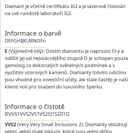
Diamant je včetně certifikátu IGI a je laserově číslován
na své rundistě laboratoří IGI.
Informace o barvě
D
E
F
G
H
I
J
K
L
M
N
O
Fn
E
(Výjimečně bílý): Odstín diamantu je naprosto čirý a
odlišit jej od nejvzácnějšího stupně D je schopen pouze
gemolog za dokonalých světelných podmínek a s
využitím vzorových kamenů. Diamanty tohoto odstínu
jsou vhodné pro investiční účely, ale stále častěji je naši
klienti volí pro osazení do luxusního šperku.
Informace o čistotě
IF
VVS1
VVS2
VS1
VS2
SI1
SI2
I1
I2
VVS2
(Very Very Small Inclusions 2): Diamanty obsahují
velmi, velmi malé inkluze, které jsou velmi těžko