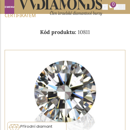
0
Domů
NABÍDKA DIAMANTŮ
0.24CT E/VVS2 S IGI
CERTIFIKÁTEM
Kód produktu:
10811
Přírodní diamant