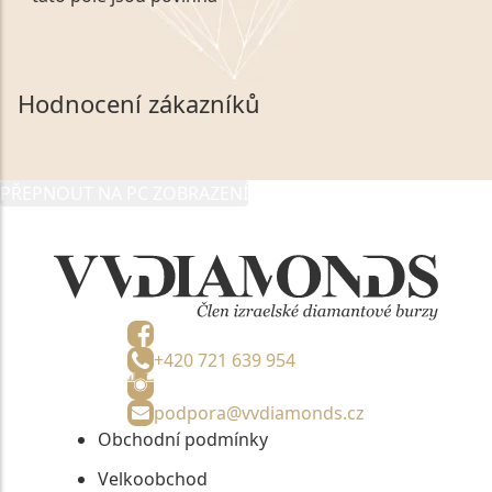
zákonem č. 101/2000 Sb. v platném znění výslovně
souhlasím se zpracováním a uchováním veškerých
mých osobních údajů, které poskytuji prostřednictvím
společnosti VVDiamonds s.r.o., IČO: 05892481. Tyto
Hodnocení zákazníků
údaje poskytuji společnosti VVDiamonds s.r.o., IČO:
05892481, jako správci osobních údajů či jako jeho
zmocněnému zástupci, výhradně za účelem poskytnutí
PŘEPNOUT NA PC ZOBRAZENÍ
informací, nejdéle na tři roky od jejich zaslání.
+420 721 639 954
podpora@vvdiamonds.cz
Obchodní podmínky
Velkoobchod