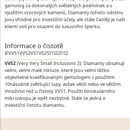
gemolog za dokonalých světelných podmínek a s
využitím vzorových kamenů. Diamanty tohoto odstínu
jsou vhodné pro investiční účely, ale stále častěji je naši
klienti volí pro osazení do luxusního šperku.
Informace o čistotě
IF
VVS1
VVS2
VS1
VS2
SI1
SI2
I1
I2
VVS2
(Very Very Small Inclusions 2): Diamanty obsahují
velmi, velmi malé inkluze, které jsou velmi těžko
objevitelné kvalifikovaným gemologem s použitím
10násobně zvětšující lupy, avšak větší nebo ve větším
množství než u čistoty VVS1. Použití binokulárního
mikroskopu je opět nezbytné. Stále se jedná o
investiční čistotu diamantu.