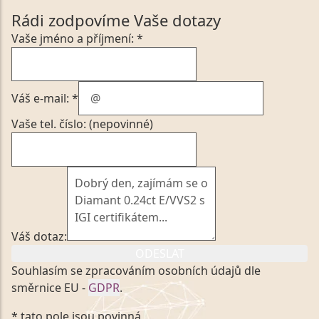
Rádi zodpovíme Vaše dotazy
Vaše jméno a příjmení: *
Váš e-mail: *
Vaše tel. číslo: (nepovinné)
Váš dotaz:
ODESLAT
Souhlasím se zpracováním osobních údajů dle
směrnice EU -
GDPR
.
Kliknutím na výše uvedený odkaz, v souladu se
* tato pole jsou povinná