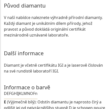
Původ diamantu
V naší nabídce naleznete výhradně přírodní diamanty.
Každý diamant je unikátním dílem přírody, jehož
pravost a původ dokládá originální certifikát
mezinárodně uznávané laboratoře.
Další informace
Diamant je včetně certifikátu IGI a je laserově číslován
na své rundistě laboratoří IGI.
Informace o barvě
D
E
F
G
H
I
J
K
L
M
N
O
Fn
E
(Výjimečně bílý): Odstín diamantu je naprosto čirý a
odlišit jej od nejvzácnějšího stupně D je schopen pouze