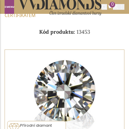
0
Domů
NABÍDKA DIAMANTŮ
0.24CT E/VVS2 S IGI
CERTIFIKÁTEM
Kód produktu:
13453
Přírodní diamant