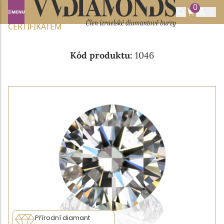
0
Domů
NABÍDKA DIAMANTŮ
0.24CT F/SI1 S EGL
CERTIFIKÁTEM
Kód produktu:
1046
Přírodní diamant