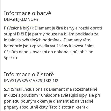
Informace o barvě
D
E
F
G
H
I
J
K
L
M
N
O
Fn
F
(Vzácně bílý+): Diamant je čiré barvy a rozdíl oproti
stupni D či E je patrný pouze na bílém podkladu za
ideálních světelných podmínek. Diamanty této
kategorie jsou zpravidla využívány k investičním
účelům nebo k osazení do dokonale působícího
šperku.
Informace o čistotě
IF
VVS1
VVS2
VS1
VS2
SI1
SI2
I1
I2
SI1
(Small Inclusions 1): Diamant má rozeznatelné
inkluze s použitím 10násobně zvětšující lupy, ale při
pohledu pouhým okem je diamant až na vzácné
případy absolutně čistý. Tato čistota nikterak