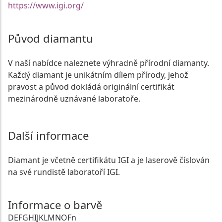
https://www.igi.org/
Původ diamantu
V naší nabídce naleznete výhradně přírodní diamanty.
Každý diamant je unikátním dílem přírody, jehož
pravost a původ dokládá originální certifikát
mezinárodně uznávané laboratoře.
Další informace
Diamant je včetně certifikátu IGI a je laserově číslován
na své rundistě laboratoří IGI.
Informace o barvě
D
E
F
G
H
I
J
K
L
M
N
O
Fn