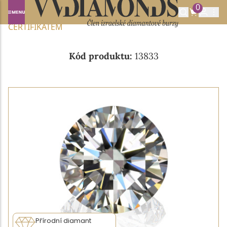
0
Domů
NABÍDKA DIAMANTŮ
0.24CT H/VVS1 S IGI
CERTIFIKÁTEM
Kód produktu:
13833
Přírodní diamant