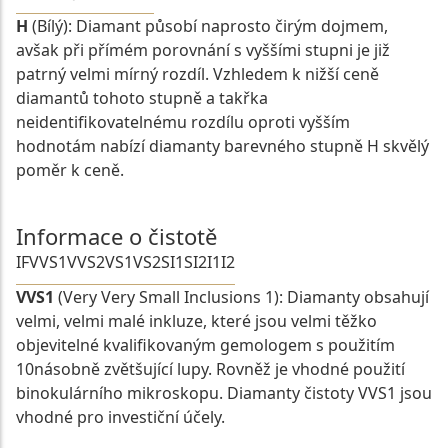
H
(Bílý): Diamant působí naprosto čirým dojmem,
avšak při přímém porovnání s vyššími stupni je již
patrný velmi mírný rozdíl. Vzhledem k nižší ceně
diamantů tohoto stupně a takřka
neidentifikovatelnému rozdílu oproti vyšším
hodnotám nabízí diamanty barevného stupně H skvělý
poměr k ceně.
Informace o čistotě
IF
VVS1
VVS2
VS1
VS2
SI1
SI2
I1
I2
VVS1
(Very Very Small Inclusions 1): Diamanty obsahují
velmi, velmi malé inkluze, které jsou velmi těžko
objevitelné kvalifikovaným gemologem s použitím
10násobně zvětšující lupy. Rovněž je vhodné použití
binokulárního mikroskopu. Diamanty čistoty VVS1 jsou
vhodné pro investiční účely.