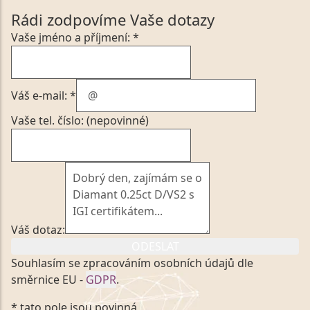
Rádi zodpovíme Vaše dotazy
Vaše jméno a příjmení: *
Váš e-mail: *
Vaše tel. číslo: (nepovinné)
Váš dotaz:
ODESLAT
Souhlasím se zpracováním osobních údajů dle
směrnice EU -
GDPR
.
Kliknutím na výše uvedený odkaz, v souladu se
* tato pole jsou povinná