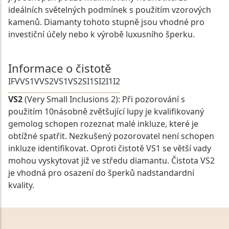
ideálních světelných podmínek s použitím vzorových
kamenů. Diamanty tohoto stupně jsou vhodné pro
investiční účely nebo k výrobě luxusního šperku.
Informace o čistotě
IF
VVS1
VVS2
VS1
VS2
SI1
SI2
I1
I2
VS2
(Very Small Inclusions 2): Při pozorování s
použitím 10násobně zvětšující lupy je kvalifikovaný
gemolog schopen rozeznat malé inkluze, které je
obtížné spatřit. Nezkušený pozorovatel není schopen
inkluze identifikovat. Oproti čistotě VS1 se větší vady
mohou vyskytovat již ve středu diamantu. Čistota VS2
je vhodná pro osazení do šperků nadstandardní
kvality.