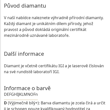
Původ diamantu
V naší nabídce naleznete výhradně přírodní diamanty.
Každý diamant je unikátním dílem přírody, jehož
pravost a původ dokládá originální certifikát
mezinárodně uznávané laboratoře.
Další informace
Diamant je včetně certifikátu IGI a je laserově číslován
na své rundistě laboratoří IGI.
Informace o barvě
D
E
F
G
H
I
J
K
L
M
N
O
Fn
D
(Výjimečně bílý+): Barva diamantu je zcela čirá a určit
ji je schopen pouze kvalifikovaný hodnotitel za