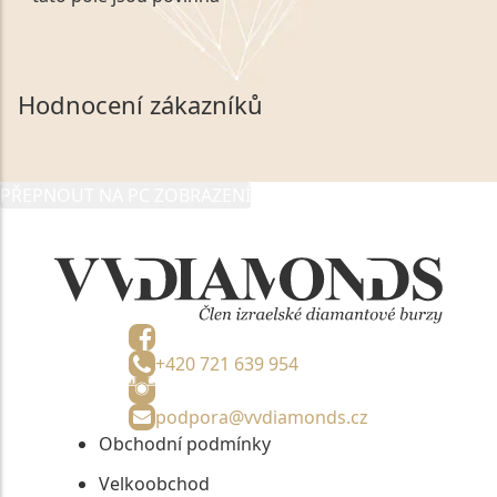
zákonem č. 101/2000 Sb. v platném znění výslovně
souhlasím se zpracováním a uchováním veškerých
mých osobních údajů, které poskytuji prostřednictvím
společnosti VVDiamonds s.r.o., IČO: 05892481. Tyto
Hodnocení zákazníků
údaje poskytuji společnosti VVDiamonds s.r.o., IČO:
05892481, jako správci osobních údajů či jako jeho
zmocněnému zástupci, výhradně za účelem poskytnutí
PŘEPNOUT NA PC ZOBRAZENÍ
informací, nejdéle na tři roky od jejich zaslání.
+420 721 639 954
podpora@vvdiamonds.cz
Obchodní podmínky
Velkoobchod