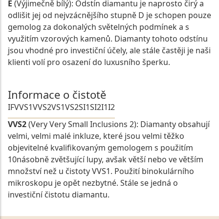
E
(Výjimečně bílý): Odstín diamantu je naprosto čirý a
odlišit jej od nejvzácnějšího stupně D je schopen pouze
gemolog za dokonalých světelných podmínek a s
využitím vzorových kamenů. Diamanty tohoto odstínu
jsou vhodné pro investiční účely, ale stále častěji je naši
klienti volí pro osazení do luxusního šperku.
Informace o čistotě
IF
VVS1
VVS2
VS1
VS2
SI1
SI2
I1
I2
VVS2
(Very Very Small Inclusions 2): Diamanty obsahují
velmi, velmi malé inkluze, které jsou velmi těžko
objevitelné kvalifikovaným gemologem s použitím
10násobně zvětšující lupy, avšak větší nebo ve větším
množství než u čistoty VVS1. Použití binokulárního
mikroskopu je opět nezbytné. Stále se jedná o
investiční čistotu diamantu.