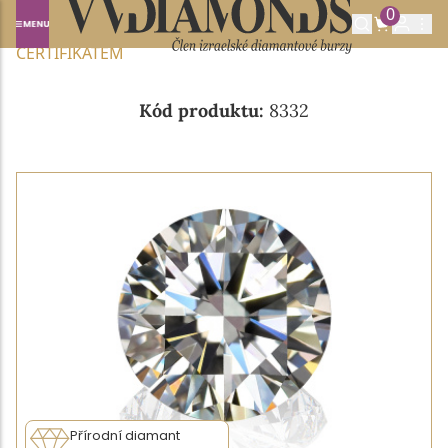
0
Domů
NABÍDKA DIAMANTŮ
0.25CT E/VVS2 S IGI
CERTIFIKÁTEM
Kód produktu:
8332
Přírodní diamant