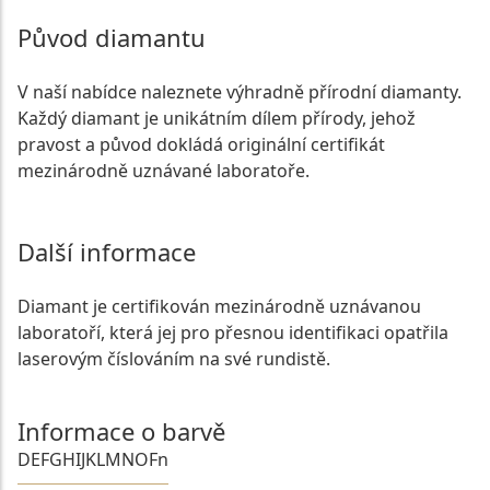
Původ diamantu
V naší nabídce naleznete výhradně přírodní diamanty.
Každý diamant je unikátním dílem přírody, jehož
pravost a původ dokládá originální certifikát
mezinárodně uznávané laboratoře.
Další informace
Diamant je certifikován mezinárodně uznávanou
laboratoří, která jej pro přesnou identifikaci opatřila
laserovým číslováním na své rundistě.
Informace o barvě
D
E
F
G
H
I
J
K
L
M
N
O
Fn