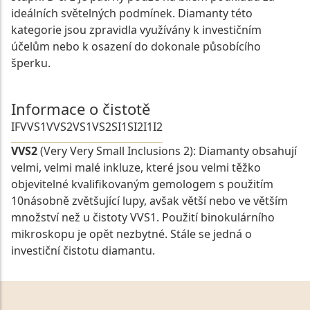
ideálních světelných podmínek. Diamanty této
kategorie jsou zpravidla využívány k investičním
účelům nebo k osazení do dokonale působícího
šperku.
Informace o čistotě
IF
VVS1
VVS2
VS1
VS2
SI1
SI2
I1
I2
VVS2
(Very Very Small Inclusions 2): Diamanty obsahují
velmi, velmi malé inkluze, které jsou velmi těžko
objevitelné kvalifikovaným gemologem s použitím
10násobně zvětšující lupy, avšak větší nebo ve větším
množství než u čistoty VVS1. Použití binokulárního
mikroskopu je opět nezbytné. Stále se jedná o
investiční čistotu diamantu.