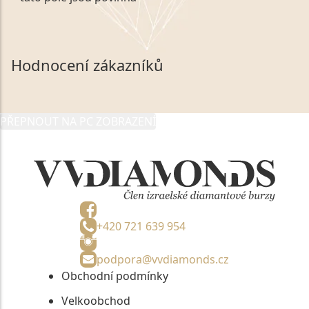
zákonem č. 101/2000 Sb. v platném znění výslovně
souhlasím se zpracováním a uchováním veškerých
mých osobních údajů, které poskytuji prostřednictvím
společnosti VVDiamonds s.r.o., IČO: 05892481. Tyto
Hodnocení zákazníků
údaje poskytuji společnosti VVDiamonds s.r.o., IČO:
05892481, jako správci osobních údajů či jako jeho
zmocněnému zástupci, výhradně za účelem poskytnutí
PŘEPNOUT NA PC ZOBRAZENÍ
informací, nejdéle na tři roky od jejich zaslání.
+420 721 639 954
podpora@vvdiamonds.cz
Obchodní podmínky
Velkoobchod