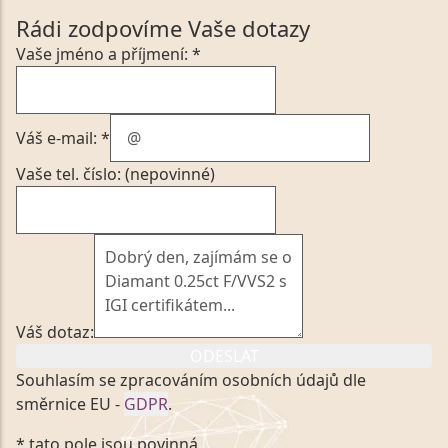
Rádi zodpovíme Vaše dotazy
Vaše jméno a příjmení: *
Váš e-mail: *
Vaše tel. číslo: (nepovinné)
Váš dotaz:
ODESLAT
Souhlasím se zpracováním osobních údajů dle
směrnice EU -
GDPR
.
Kliknutím na výše uvedený odkaz, v souladu se
* tato pole jsou povinná