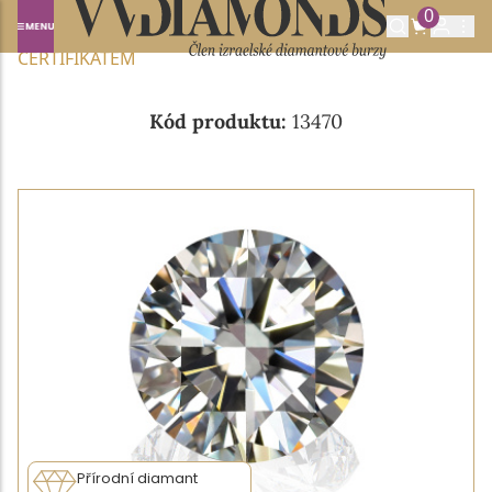
0
Domů
NABÍDKA DIAMANTŮ
0.25CT F/VVS2 S IGI
CERTIFIKÁTEM
Kód produktu:
13470
Přírodní diamant