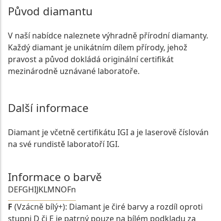
Původ diamantu
V naší nabídce naleznete výhradně přírodní diamanty.
Každý diamant je unikátním dílem přírody, jehož
pravost a původ dokládá originální certifikát
mezinárodně uznávané laboratoře.
Další informace
Diamant je včetně certifikátu IGI a je laserově číslován
na své rundistě laboratoří IGI.
Informace o barvě
D
E
F
G
H
I
J
K
L
M
N
O
Fn
F
(Vzácně bílý+): Diamant je čiré barvy a rozdíl oproti
stupni D či E je patrný pouze na bílém podkladu za