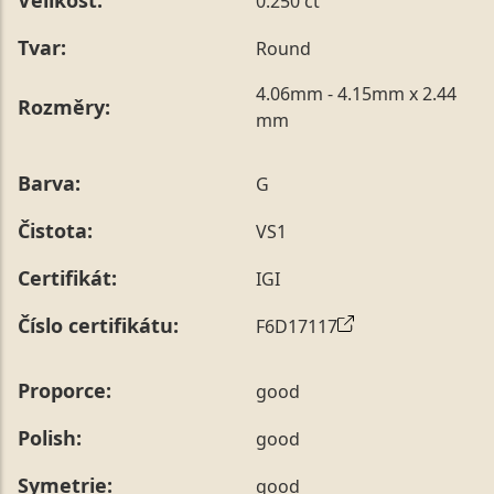
Velikost:
0.250 ct
Tvar:
Round
4.06mm - 4.15mm x 2.44
Rozměry:
mm
Barva:
G
Čistota:
VS1
Certifikát:
IGI
Číslo certifikátu:
F6D17117
Proporce:
good
Polish:
good
Symetrie:
good