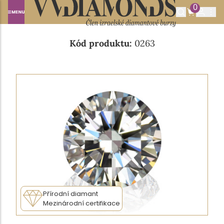
0
Domů
NABÍDKA DIAMANTŮ
0.25CT G/VS1
Kód produktu:
0263
Přírodní diamant
Mezinárodní certifikace