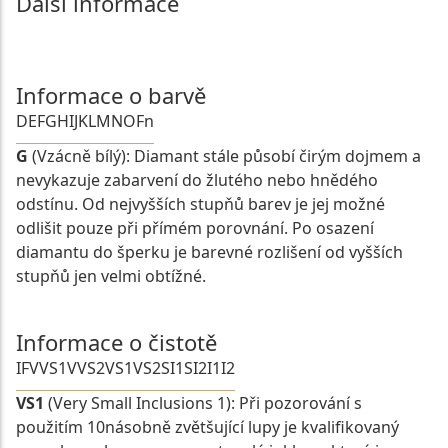
Další informace
Informace o barvě
D
E
F
G
H
I
J
K
L
M
N
O
Fn
G
(Vzácně bílý): Diamant stále působí čirým dojmem a
nevykazuje zabarvení do žlutého nebo hnědého
odstínu. Od nejvyšších stupňů barev je jej možné
odlišit pouze při přímém porovnání. Po osazení
diamantu do šperku je barevné rozlišení od vyšších
stupňů jen velmi obtížné.
Informace o čistotě
IF
VVS1
VVS2
VS1
VS2
SI1
SI2
I1
I2
VS1
(Very Small Inclusions 1): Při pozorování s
použitím 10násobně zvětšující lupy je kvalifikovaný