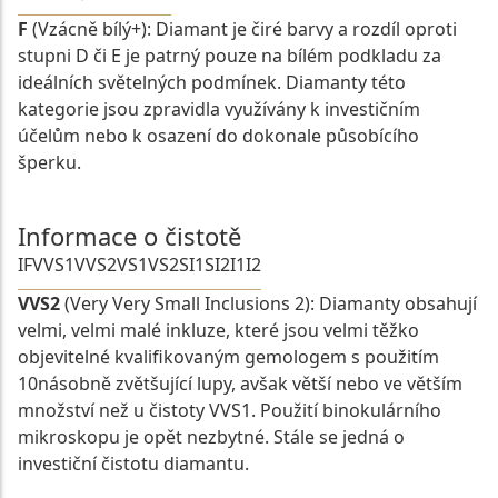
F
(Vzácně bílý+): Diamant je čiré barvy a rozdíl oproti
stupni D či E je patrný pouze na bílém podkladu za
ideálních světelných podmínek. Diamanty této
kategorie jsou zpravidla využívány k investičním
účelům nebo k osazení do dokonale působícího
šperku.
Informace o čistotě
IF
VVS1
VVS2
VS1
VS2
SI1
SI2
I1
I2
VVS2
(Very Very Small Inclusions 2): Diamanty obsahují
velmi, velmi malé inkluze, které jsou velmi těžko
objevitelné kvalifikovaným gemologem s použitím
10násobně zvětšující lupy, avšak větší nebo ve větším
množství než u čistoty VVS1. Použití binokulárního
mikroskopu je opět nezbytné. Stále se jedná o
investiční čistotu diamantu.