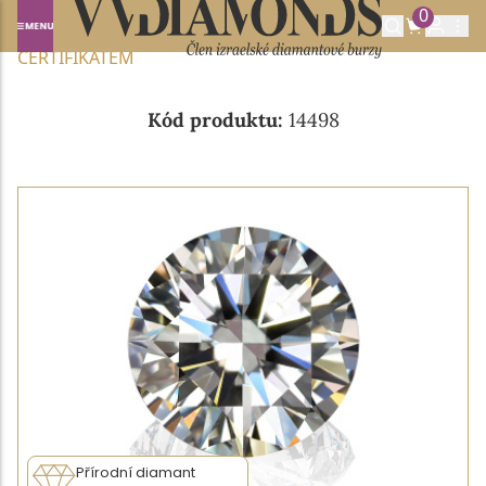
0
Domů
NABÍDKA DIAMANTŮ
0.26CT F/VVS2 S IGI
CERTIFIKÁTEM
Kód produktu:
14498
Přírodní diamant