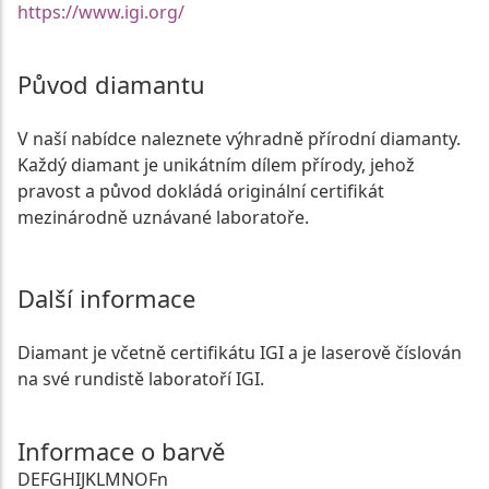
https://www.igi.org/
Původ diamantu
V naší nabídce naleznete výhradně přírodní diamanty.
Každý diamant je unikátním dílem přírody, jehož
pravost a původ dokládá originální certifikát
mezinárodně uznávané laboratoře.
Další informace
Diamant je včetně certifikátu IGI a je laserově číslován
na své rundistě laboratoří IGI.
Informace o barvě
D
E
F
G
H
I
J
K
L
M
N
O
Fn