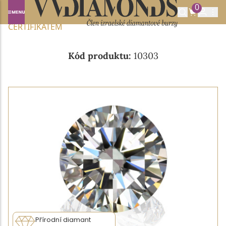
0
Domů
NABÍDKA DIAMANTŮ
0.26CT G/VVS1 S IGI
CERTIFIKÁTEM
Kód produktu:
10303
Přírodní diamant