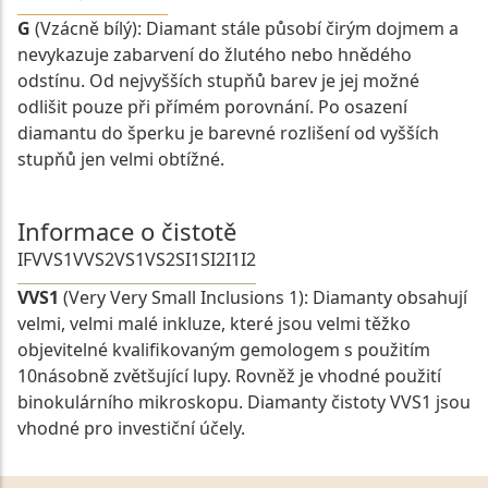
G
(Vzácně bílý): Diamant stále působí čirým dojmem a
nevykazuje zabarvení do žlutého nebo hnědého
odstínu. Od nejvyšších stupňů barev je jej možné
odlišit pouze při přímém porovnání. Po osazení
diamantu do šperku je barevné rozlišení od vyšších
stupňů jen velmi obtížné.
Informace o čistotě
IF
VVS1
VVS2
VS1
VS2
SI1
SI2
I1
I2
VVS1
(Very Very Small Inclusions 1): Diamanty obsahují
velmi, velmi malé inkluze, které jsou velmi těžko
objevitelné kvalifikovaným gemologem s použitím
10násobně zvětšující lupy. Rovněž je vhodné použití
binokulárního mikroskopu. Diamanty čistoty VVS1 jsou
vhodné pro investiční účely.