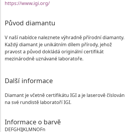
https://www.igi.org/
Původ diamantu
V naší nabídce naleznete výhradně přírodní diamanty.
Každý diamant je unikátním dílem přírody, jehož
pravost a původ dokládá originální certifikát
mezinárodně uznávané laboratoře.
Další informace
Diamant je včetně certifikátu IGI a je laserově číslován
na své rundistě laboratoří IGI.
Informace o barvě
D
E
F
G
H
I
J
K
L
M
N
O
Fn