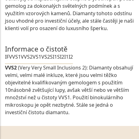
gemolog za dokonalých světelných podmínek a s
využitím vzorových kamenů. Diamanty tohoto odstínu
jsou vhodné pro investiční účely, ale stále častěji je naši
klienti volí pro osazení do luxusního šperku.
Informace o čistotě
IF
VVS1
VVS2
VS1
VS2
SI1
SI2
I1
I2
VVS2
(Very Very Small Inclusions 2): Diamanty obsahují
velmi, velmi malé inkluze, které jsou velmi těžko
objevitelné kvalifikovaným gemologem s použitím
10násobně zvětšující lupy, avšak větší nebo ve větším
množství než u čistoty VVS1. Použití binokulárního
mikroskopu je opět nezbytné. Stále se jedná o
investiční čistotu diamantu.