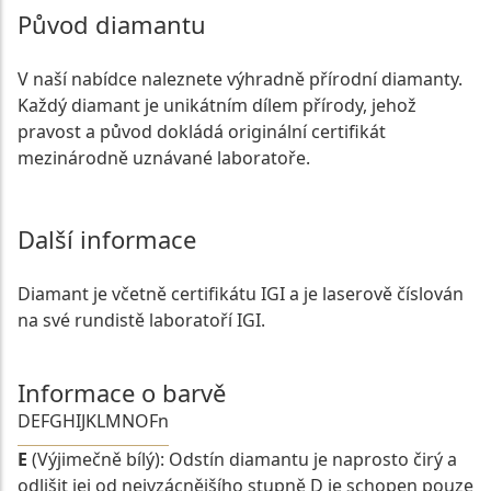
Původ diamantu
V naší nabídce naleznete výhradně přírodní diamanty.
Každý diamant je unikátním dílem přírody, jehož
pravost a původ dokládá originální certifikát
mezinárodně uznávané laboratoře.
Další informace
Diamant je včetně certifikátu IGI a je laserově číslován
na své rundistě laboratoří IGI.
Informace o barvě
D
E
F
G
H
I
J
K
L
M
N
O
Fn
E
(Výjimečně bílý): Odstín diamantu je naprosto čirý a
odlišit jej od nejvzácnějšího stupně D je schopen pouze