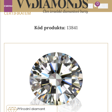
0
Domů
NABÍDKA DIAMANTŮ
0.27CT E/VVS2 S IGI
CERTIFIKÁTEM
Kód produktu:
13841
Přírodní diamant