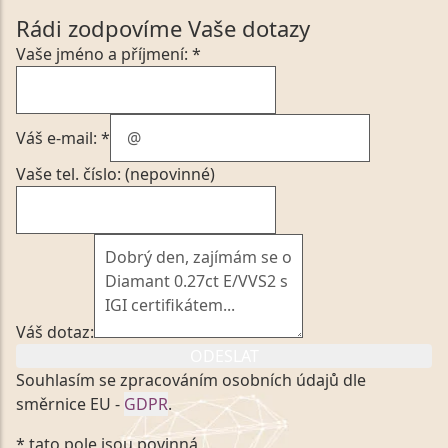
Rádi zodpovíme Vaše dotazy
Vaše jméno a příjmení: *
Váš e-mail: *
Vaše tel. číslo: (nepovinné)
Váš dotaz:
ODESLAT
Souhlasím se zpracováním osobních údajů dle
směrnice EU -
GDPR
.
Kliknutím na výše uvedený odkaz, v souladu se
* tato pole jsou povinná