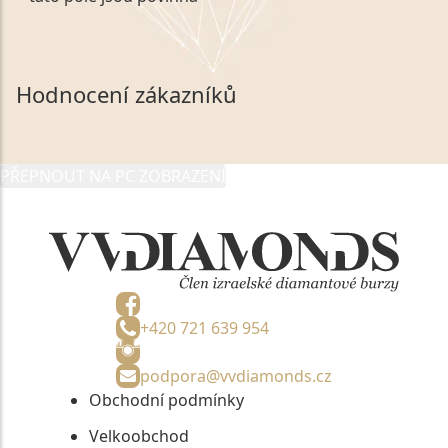
zákonem č. 101/2000 Sb. v platném znění výslovně
souhlasím se zpracováním a uchováním veškerých
mých osobních údajů, které poskytuji prostřednictvím
společnosti VVDiamonds s.r.o., IČO: 05892481. Tyto
Hodnocení zákazníků
údaje poskytuji společnosti VVDiamonds s.r.o., IČO:
05892481, jako správci osobních údajů či jako jeho
zmocněnému zástupci, výhradně za účelem poskytnutí
PŘEPNOUT NA PC ZOBRAZENÍ
informací, nejdéle na tři roky od jejich zaslání.
+420 721 639 954
podpora@vvdiamonds.cz
Obchodní podmínky
Velkoobchod