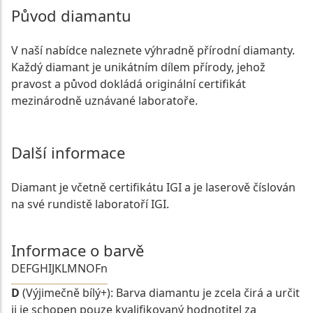
Původ diamantu
V naší nabídce naleznete výhradně přírodní diamanty.
Každý diamant je unikátním dílem přírody, jehož
pravost a původ dokládá originální certifikát
mezinárodně uznávané laboratoře.
Další informace
Diamant je včetně certifikátu IGI a je laserově číslován
na své rundistě laboratoří IGI.
Informace o barvě
D
E
F
G
H
I
J
K
L
M
N
O
Fn
D
(Výjimečně bílý+): Barva diamantu je zcela čirá a určit
ji je schopen pouze kvalifikovaný hodnotitel za