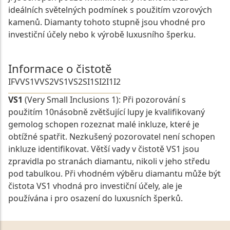
ideálních světelných podmínek s použitím vzorových
kamenů. Diamanty tohoto stupně jsou vhodné pro
investiční účely nebo k výrobě luxusního šperku.
Informace o čistotě
IF
VVS1
VVS2
VS1
VS2
SI1
SI2
I1
I2
VS1
(Very Small Inclusions 1): Při pozorování s
použitím 10násobně zvětšující lupy je kvalifikovaný
gemolog schopen rozeznat malé inkluze, které je
obtížné spatřit. Nezkušený pozorovatel není schopen
inkluze identifikovat. Větší vady v čistotě VS1 jsou
zpravidla po stranách diamantu, nikoli v jeho středu
pod tabulkou. Při vhodném výběru diamantu může být
čistota VS1 vhodná pro investiční účely, ale je
používána i pro osazení do luxusních šperků.