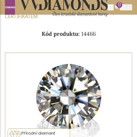
0
Domů
NABÍDKA DIAMANTŮ
0.28CT D/VS1 S IGI
CERTIFIKÁTEM
Kód produktu:
14466
Přírodní diamant