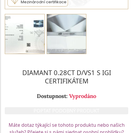
Mezinárodní certifikace
DIAMANT 0.28CT D/VS1 S IGI
CERTIFIKÁTEM
Dostupnost:
Vyprodáno
POPTAT PODOBNÝ PRODUKT
Máte dotaz týkající se tohoto produktu nebo našich
služeb? Přejete si s námi sjednat osobní prohlídku?