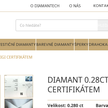
KONTA
O DIAMANTECH
O NÁS
HLED
VESTIČNÍ DIAMANTY
BAREVNÉ DIAMANTY
ŠPERKY
DRAHOKA
 IGI CERTIFIKÁTEM
DIAMANT 0.28CT 
CERTIFIKÁTEM
Velikost:
0.280 ct
Barv