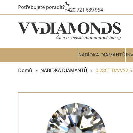
Potřebujete poradit?
+420 721 639 954
NABÍDKA DIAMANTŮ
IN
Domů
NABÍDKA DIAMANTŮ
0.28CT D/VVS2 S