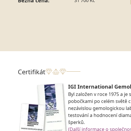
Běžná cena:
31 700 Kč
Certifikát
IGI International Gemol
Byl založen v roce 1975 a je 
pobočkami po celém světě ce
nezávislou gemologickou la
testování a hodnocení diam
šperků.
(Další informace o společnos