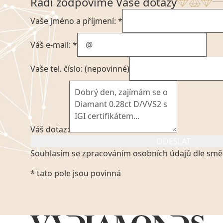
Rádi zodpovíme Vaše dotazy
Vaše jméno a příjmení: *
Váš e-mail: *
Vaše tel. číslo: (nepovinné)
Váš dotaz:
ODESLAT
Souhlasím se zpracováním osobních údajů dle smě
Kliknutím na výše uvedený odkaz, v souladu se zák
* tato pole jsou povinná
platném znění výslovně souhlasím se zpracováním
mých osobních údajů, které poskytuji prostřednict
VVDiamonds s.r.o., IČO: 05892481. Tyto údaje posky
VVDiamonds s.r.o., IČO: 05892481, jako správci osob