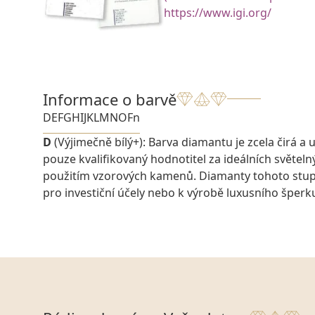
https://www.igi.org/
Informace o barvě
D
E
F
G
H
I
J
K
L
M
N
O
Fn
D
(Výjimečně bílý+): Barva diamantu je zcela čirá a u
pouze kvalifikovaný hodnotitel za ideálních světel
použitím vzorových kamenů. Diamanty tohoto stu
pro investiční účely nebo k výrobě luxusního šperk