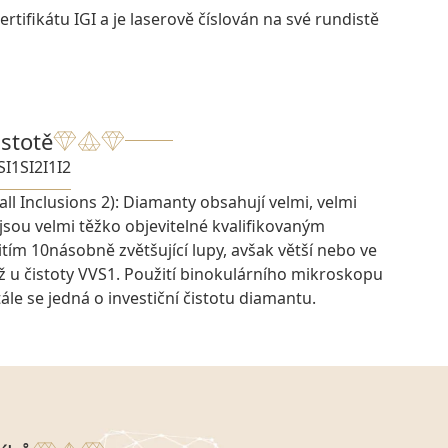
rtifikátu IGI a je laserově číslován na své rundistě
istotě
SI1
SI2
I1
I2
ll Inclusions 2): Diamanty obsahují velmi, velmi
 jsou velmi těžko objevitelné kvalifikovaným
ím 10násobně zvětšující lupy, avšak větší nebo ve
ž u čistoty VVS1. Použití binokulárního mikroskopu
ále se jedná o investiční čistotu diamantu.