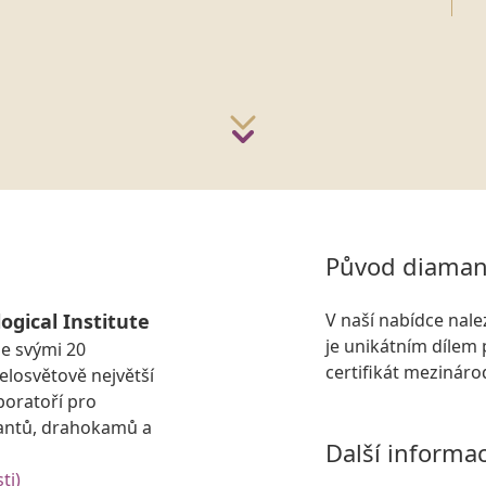
Původ diaman
ogical Institute
V naší nabídce nal
je unikátním dílem 
se svými 20
certifikát mezinár
losvětově největší
boratoří pro
antů, drahokamů a
Další informa
ti)