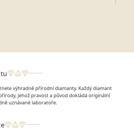
tu
eznete výhradně přírodní diamanty. Každý diamant
přírody, jehož pravost a původ dokládá originální
odně uznávané laboratoře.
ce