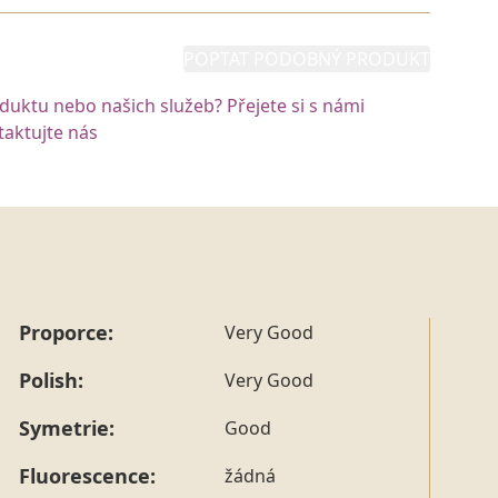
POPTAT PODOBNÝ PRODUKT
oduktu nebo našich služeb? Přejete si s námi
aktujte nás
Proporce:
Very Good
Polish:
Very Good
Symetrie:
Good
Fluorescence:
žádná