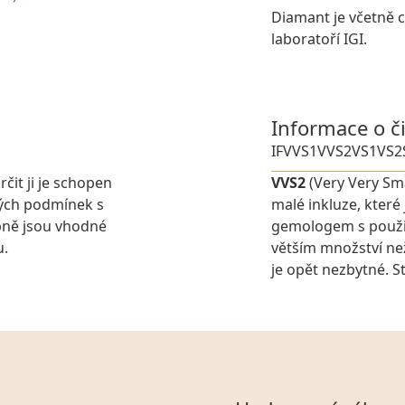
Diamant je včetně ce
laboratoří IGI.
Informace o č
IF
VVS1
VVS2
VS1
VS2
rčit ji je schopen
VVS2
(Very Very Sma
ných podmínek s
malé inkluze, které
pně jsou vhodné
gemologem s použit
u.
větším množství ne
je opět nezbytné. St