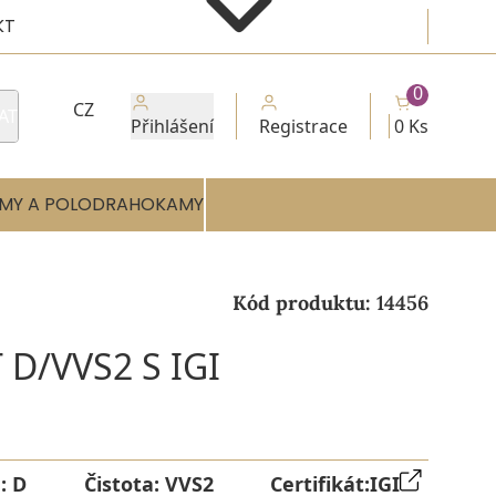
KT
0
CZ
AT
Přihlášení
Registrace
0 Ks
MY A POLODRAHOKAMY
Kód produktu:
14456
D/VVS2 S IGI
a:
D
Čistota:
VVS2
Certifikát:
IGI