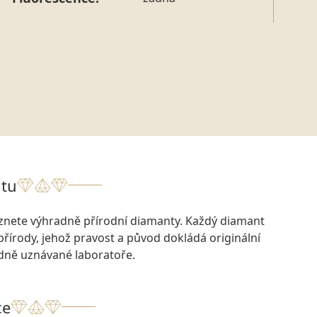
tu
eznete výhradně přírodní diamanty. Každý diamant
přírody, jehož pravost a původ dokládá originální
odně uznávané laboratoře.
ce