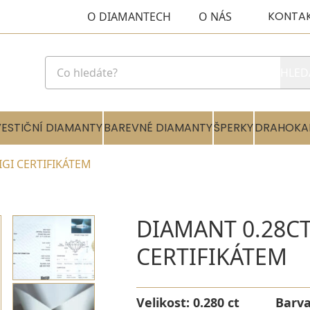
KONTA
O DIAMANTECH
O NÁS
HLED
VESTIČNÍ DIAMANTY
BAREVNÉ DIAMANTY
ŠPERKY
DRAHOKA
 IGI CERTIFIKÁTEM
DIAMANT 0.28CT 
CERTIFIKÁTEM
Velikost:
0.280 ct
Barv