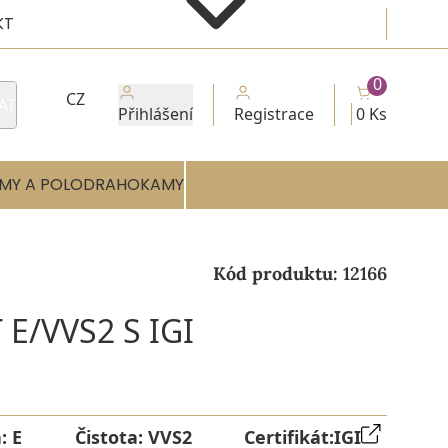
KT
0
CZ
AT
Přihlášení
Registrace
0 Ks
MY A POLODRAHOKAMY
Kód produktu:
12166
E/VVS2 S IGI
a:
E
Čistota:
VVS2
Certifikát:
IGI