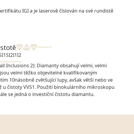
rtifikátu IGI a je laserově číslován na své rundistě
istotě
SI1
SI2
I1
I2
ll Inclusions 2): Diamanty obsahují velmi, velmi
 jsou velmi těžko objevitelné kvalifikovaným
ím 10násobně zvětšující lupy, avšak větší nebo ve
ž u čistoty VVS1. Použití binokulárního mikroskopu
ále se jedná o investiční čistotu diamantu.