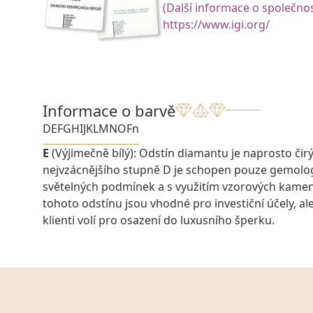
(Další informace o společnos
https://www.igi.org/
Informace o barvě
D
E
F
G
H
I
J
K
L
M
N
O
Fn
E
(Výjimečně bílý): Odstín diamantu je naprosto čirý a
nejvzácnějšího stupně D je schopen pouze gemolo
světelných podmínek a s využitím vzorových kame
tohoto odstínu jsou vhodné pro investiční účely, ale 
klienti volí pro osazení do luxusního šperku.