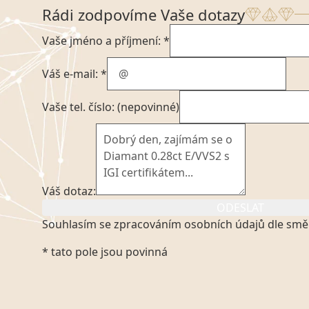
Rádi zodpovíme Vaše dotazy
Vaše jméno a příjmení: *
Váš e-mail: *
Vaše tel. číslo: (nepovinné)
Váš dotaz:
ODESLAT
Souhlasím se zpracováním osobních údajů dle smě
Kliknutím na výše uvedený odkaz, v souladu se zák
* tato pole jsou povinná
platném znění výslovně souhlasím se zpracováním
mých osobních údajů, které poskytuji prostřednict
VVDiamonds s.r.o., IČO: 05892481. Tyto údaje posky