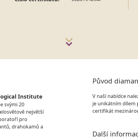
Původ diaman
ogical Institute
V naší nabídce nal
je unikátním dílem 
se svými 20
certifikát mezinár
losvětově největší
boratoří pro
antů, drahokamů a
Další informa