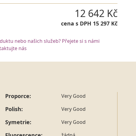
12 642 Kč
cena s DPH 15 297 Kč
oduktu nebo našich služeb? Přejete si s námi
aktujte nás
Proporce:
Very Good
Polish:
Very Good
Symetrie:
Very Good
Fluorescence:
žádná