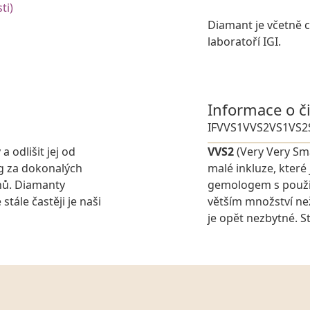
ti)
Diamant je včetně ce
laboratoří IGI.
Informace o č
IF
VVS1
VVS2
VS1
VS2
 odlišit jej od
VVS2
(Very Very Sma
g za dokonalých
malé inkluze, které
nů. Diamanty
gemologem s použit
stále častěji je naši
větším množství ne
je opět nezbytné. St