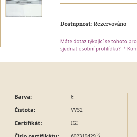
Dostupnost:
Rezervováno
Máte dotaz týkající se tohoto pr
sjednat osobní prohlídku?
Kont
Barva:
E
Čistota:
VVS2
Certifikát:
IGI
Číslo certifikátu:
602319429