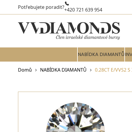
Potřebujete poradit?
+420 721 639 954
NABÍDKA DIAMANTŮ
IN
Domů
NABÍDKA DIAMANTŮ
0.28CT E/VVS2 S