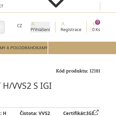
KT
0
CZ
AT
Přihlášení
Registrace
0 Ks
MY A POLODRAHOKAMY
Kód produktu:
12181
H/VVS2 S IGI
a:
H
Čistota:
VVS2
Certifikát:
IGI