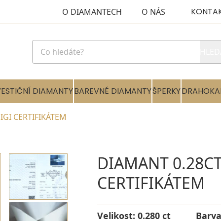
KONTA
O DIAMANTECH
O NÁS
HLED
VESTIČNÍ DIAMANTY
BAREVNÉ DIAMANTY
ŠPERKY
DRAHOKA
 IGI CERTIFIKÁTEM
DIAMANT 0.28CT 
CERTIFIKÁTEM
Velikost:
0.280 ct
Barv