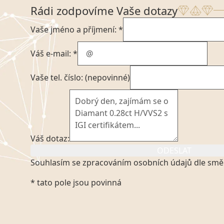
Rádi zodpovíme Vaše dotazy
Vaše jméno a příjmení: *
Váš e-mail: *
Vaše tel. číslo: (nepovinné)
Váš dotaz:
ODESLAT
Souhlasím se zpracováním osobních údajů dle smě
Kliknutím na výše uvedený odkaz, v souladu se zák
* tato pole jsou povinná
platném znění výslovně souhlasím se zpracováním
mých osobních údajů, které poskytuji prostřednict
VVDiamonds s.r.o., IČO: 05892481. Tyto údaje posky