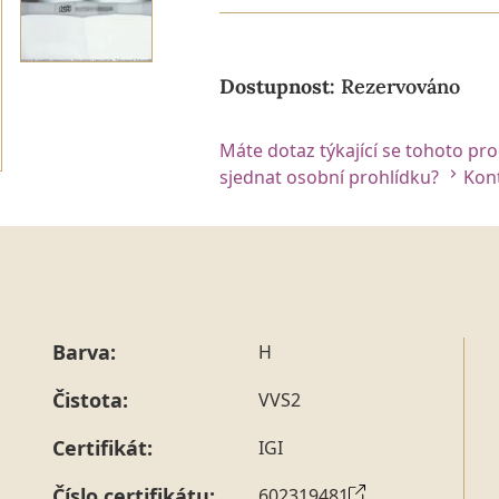
Dostupnost:
Rezervováno
Máte dotaz týkající se tohoto pr
sjednat osobní prohlídku?
Kont
Barva:
H
Čistota:
VVS2
Certifikát:
IGI
Číslo certifikátu:
602319481