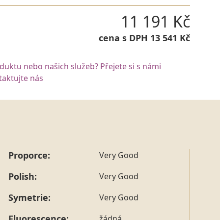
11 191 Kč
cena s DPH 13 541 Kč
oduktu nebo našich služeb? Přejete si s námi
aktujte nás
Proporce:
Very Good
Polish:
Very Good
Symetrie:
Very Good
Fluorescence:
žádná