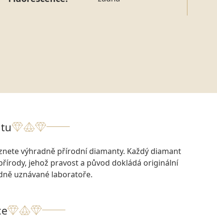
tu
eznete výhradně přírodní diamanty. Každý diamant
přírody, jehož pravost a původ dokládá originální
odně uznávané laboratoře.
ce