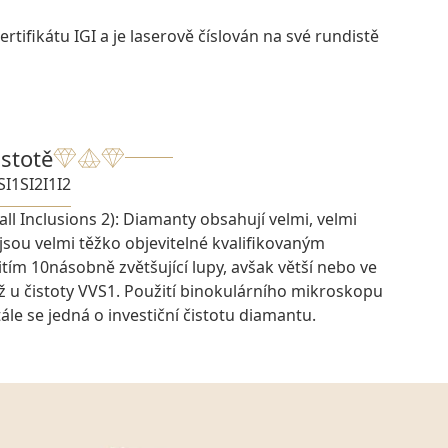
rtifikátu IGI a je laserově číslován na své rundistě
istotě
SI1
SI2
I1
I2
ll Inclusions 2): Diamanty obsahují velmi, velmi
 jsou velmi těžko objevitelné kvalifikovaným
ím 10násobně zvětšující lupy, avšak větší nebo ve
ž u čistoty VVS1. Použití binokulárního mikroskopu
ále se jedná o investiční čistotu diamantu.