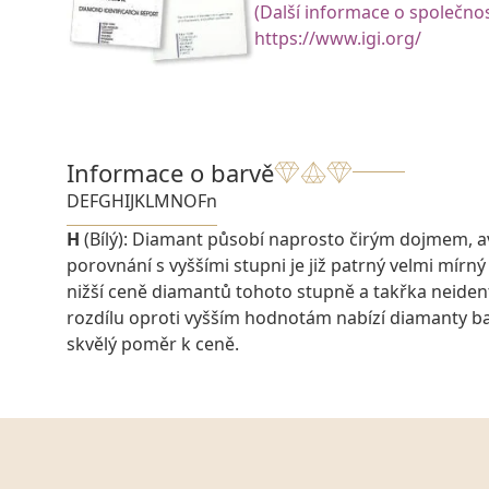
(Další informace o společnos
https://www.igi.org/
Informace o barvě
D
E
F
G
H
I
J
K
L
M
N
O
Fn
H
(Bílý): Diamant působí naprosto čirým dojmem, 
porovnání s vyššími stupni je již patrný velmi mírný
nižší ceně diamantů tohoto stupně a takřka neiden
rozdílu oproti vyšším hodnotám nabízí diamanty 
skvělý poměr k ceně.