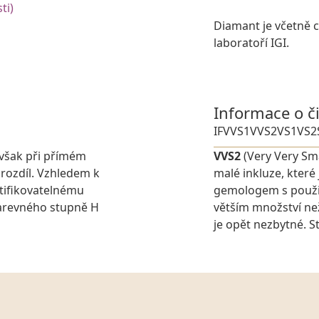
ti)
Diamant je včetně ce
laboratoří IGI.
Informace o č
IF
VVS1
VVS2
VS1
VS2
avšak při přímém
VVS2
(Very Very Sma
 rozdíl. Vzhledem k
malé inkluze, které
tifikovatelnému
gemologem s použit
barevného stupně H
větším množství ne
je opět nezbytné. St