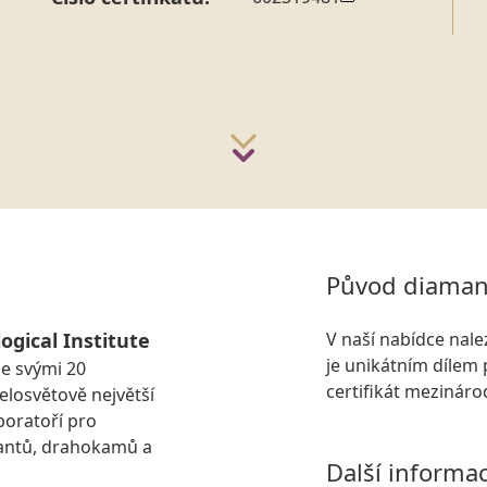
Původ diaman
ogical Institute
V naší nabídce nal
je unikátním dílem 
se svými 20
certifikát mezinár
losvětově největší
boratoří pro
antů, drahokamů a
Další informa