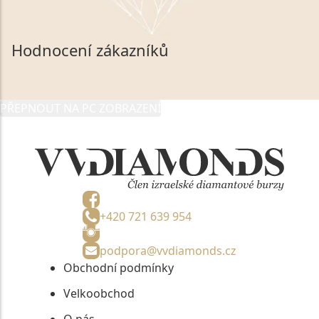
souhlasím se zpracováním a uchováním veškerých
mých osobních údajů, které poskytuji prostřednictvím
společnosti VVDiamonds s.r.o., IČO: 05892481. Tyto
Hodnocení zákazníků
údaje poskytuji společnosti VVDiamonds s.r.o., IČO:
05892481, jako správci osobních údajů či jako jeho
zmocněnému zástupci, výhradně za účelem poskytnutí
PŘEPNOUT NA PC ZOBRAZENÍ
informací, nejdéle na tři roky od jejich zaslání.
+420 721 639 954
podpora@vvdiamonds.cz
Obchodní podmínky
Velkoobchod