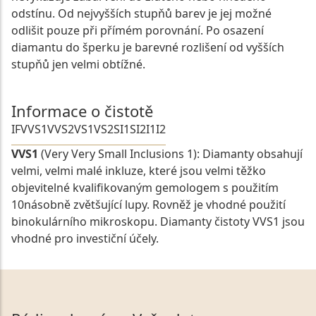
odstínu. Od nejvyšších stupňů barev je jej možné
odlišit pouze při přímém porovnání. Po osazení
diamantu do šperku je barevné rozlišení od vyšších
stupňů jen velmi obtížné.
Informace o čistotě
IF
VVS1
VVS2
VS1
VS2
SI1
SI2
I1
I2
VVS1
(Very Very Small Inclusions 1): Diamanty obsahují
velmi, velmi malé inkluze, které jsou velmi těžko
objevitelné kvalifikovaným gemologem s použitím
10násobně zvětšující lupy. Rovněž je vhodné použití
binokulárního mikroskopu. Diamanty čistoty VVS1 jsou
vhodné pro investiční účely.