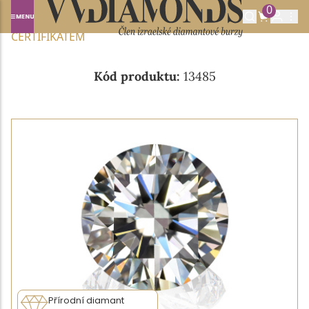
0
Domů
NABÍDKA DIAMANTŮ
0.29CT G/VVS1 S IGI
CERTIFIKÁTEM
Kód produktu:
13485
Přírodní diamant