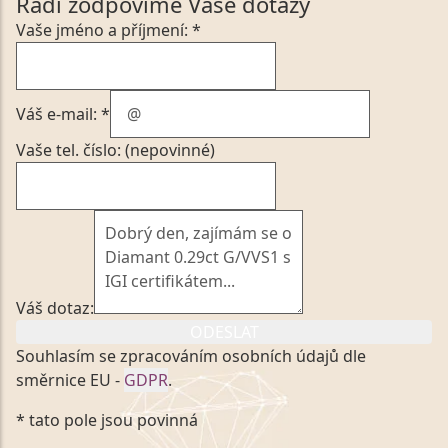
Rádi zodpovíme Vaše dotazy
Vaše jméno a příjmení: *
Váš e-mail: *
Vaše tel. číslo: (nepovinné)
Váš dotaz:
ODESLAT
Souhlasím se zpracováním osobních údajů dle
směrnice EU -
GDPR
.
Kliknutím na výše uvedený odkaz, v souladu se
* tato pole jsou povinná
zákonem č. 101/2000 Sb. v platném znění výslovně