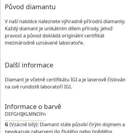
Původ diamantu
V naší nabídce naleznete výhradně přírodní diamanty.
Každý diamant je unikátním dílem přírody, jehož
pravost a původ dokládá originální certifikát
mezinárodně uznávané laboratoře.
Další informace
Diamant je včetně certifikátu IGI a je laserově číslován
na své rundistě laboratoří IGI.
Informace o barvě
D
E
F
G
H
I
J
K
L
M
N
O
Fn
G
(Vzácně bílý): Diamant stále působí čirým dojmem a
nevykazuje zabarvení do žlutého nebo hnědého