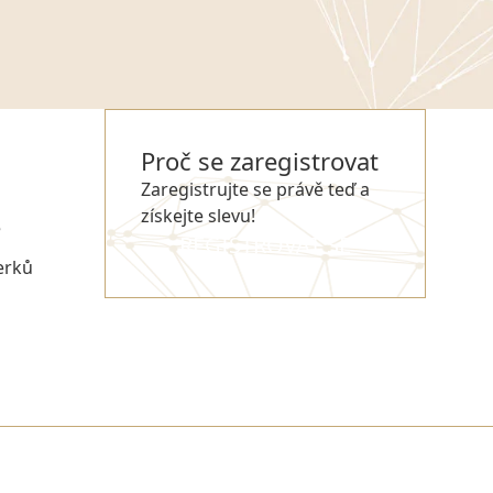
Proč se zaregistrovat
Zaregistrujte se právě teď a
získejte slevu!
e
REGISTROVAT SE
erků