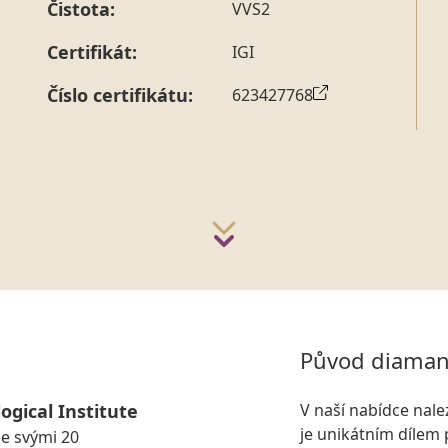
Čistota:
VVS2
Certifikát:
IGI
Číslo certifikátu:
623427768
Původ diaman
ogical Institute
V naší nabídce nal
je unikátním dílem 
se svými 20