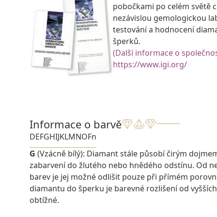
pobočkami po celém světě ce
nezávislou gemologickou la
testování a hodnocení diam
šperků.
(Další informace o společnos
https://www.igi.org/
Informace o barvě
D
E
F
G
H
I
J
K
L
M
N
O
Fn
G
(Vzácně bílý): Diamant stále působí čirým dojme
zabarvení do žlutého nebo hnědého odstínu. Od ne
barev je jej možné odlišit pouze při přímém porovn
diamantu do šperku je barevné rozlišení od vyšších
obtížné.