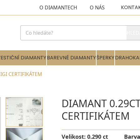
KONTA
O DIAMANTECH
O NÁS
HLED
VESTIČNÍ DIAMANTY
BAREVNÉ DIAMANTY
ŠPERKY
DRAHOKA
 IGI CERTIFIKÁTEM
DIAMANT 0.29CT 
CERTIFIKÁTEM
Velikost:
0.290 ct
Barv