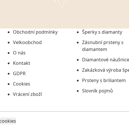
onem č. 101/2000 Sb. v
 a uchováním veškerých
vím společnosti
tuji společnosti
ních údajů či jako jeho
Obchodní podmínky
Šperky s diamanty
tí informací, nejdéle
Velkoobchod
Zásnubní prsteny s
diamantem
O nás
Diamantové náušnic
Kontakt
Zakázková výroba šp
GDPR
Prsteny s briliantem
Cookies
Slovník pojmů
Vrácení zboží
 cookies