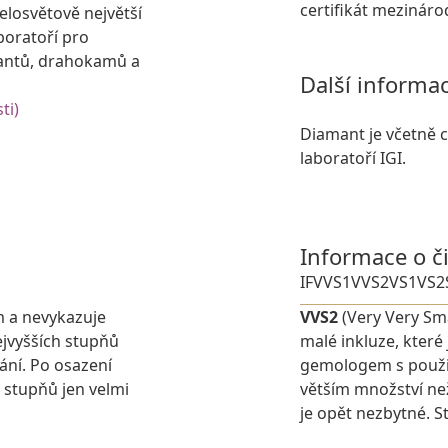
certifikát mezinár
losvětově největší
boratoří pro
antů, drahokamů a
Další informa
ti)
Diamant je včetně ce
laboratoří IGI.
Informace o č
IF
VVS1
VVS2
VS1
VS2
m a nevykazuje
VVS2
(Very Very Sma
jvyšších stupňů
malé inkluze, které
ání. Po osazení
gemologem s použit
 stupňů jen velmi
větším množství ne
je opět nezbytné. St