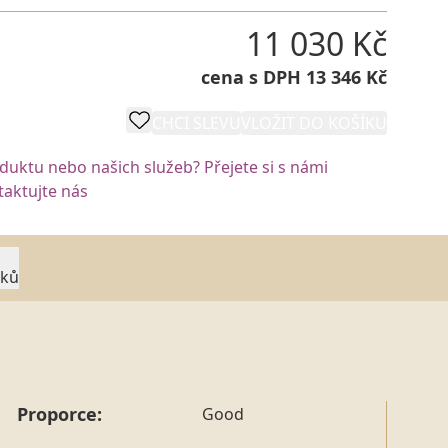
11 030 Kč
cena s DPH 13 346 Kč
CHCI SLEVU
VLOŽIT DO KOŠÍKU
oduktu nebo našich služeb? Přejete si s námi
aktujte nás
rků
Proporce:
Good