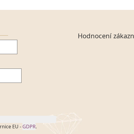
Hodnocení zákazn
rnice EU -
GDPR
.