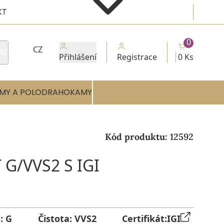
KT
0
CZ
AT
Přihlášení
Registrace
0 Ks
MY A POLODRAHOKAMY
Kód produktu:
12592
G/VVS2 S IGI
a:
G
Čistota:
VVS2
Certifikát:
IGI