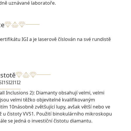
odně uznávané laboratoře.
ce
rtifikátu IGI a je laserově číslován na své rundistě
istotě
SI1
SI2
I1
I2
ll Inclusions 2): Diamanty obsahují velmi, velmi
 jsou velmi těžko objevitelné kvalifikovaným
ím 10násobně zvětšující lupy, avšak větší nebo ve
ž u čistoty VVS1. Použití binokulárního mikroskopu
ále se jedná o investiční čistotu diamantu.