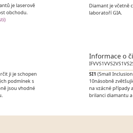
antů je laserově
Diamant je včetně ce
ost obchodu.
laboratoří GIA.
ti)
Informace o č
IF
VVS1
VVS2
VS1
VS2
rčit ji je schopen
SI1
(Small Inclusion
ných podmínek s
10násobně zvětšují
pně jsou vhodné
na vzácné případy a
u.
brilanci diamantu a 