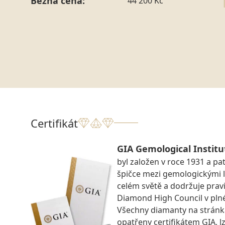
Běžná cena:
44 200 Kč
Certifikát
GIA Gemological Institu
byl založen v roce 1931 a pat
špičce mezi gemologickými 
celém světě a dodržuje prav
Diamond High Council v pln
Všechny diamanty na strán
opatřeny certifikátem GIA, lz