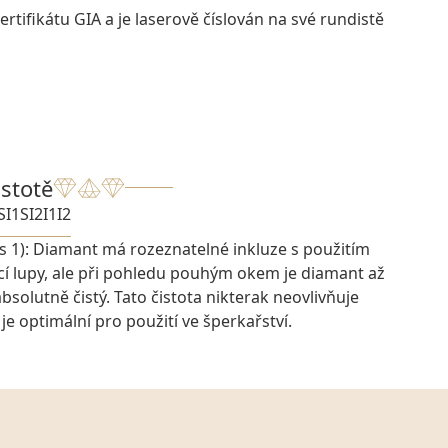
rtifikátu GIA a je laserově číslován na své rundistě
istotě
SI1
SI2
I1
I2
s 1): Diamant má rozeznatelné inkluze s použitím
cí lupy, ale při pohledu pouhým okem je diamant až
bsolutně čistý. Tato čistota nikterak neovlivňuje
je optimální pro použití ve šperkařství.