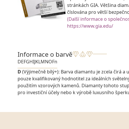
stránkách GIA. Většina diam
číslována pro větší bezpečn
(Další informace o společnos
https://www.gia.edu/
Informace o barvě
D
E
F
G
H
I
J
K
L
M
N
O
Fn
D
(Výjimečně bílý+): Barva diamantu je zcela čirá a u
pouze kvalifikovaný hodnotitel za ideálních světel
použitím vzorových kamenů. Diamanty tohoto stu
pro investiční účely nebo k výrobě luxusního šperk