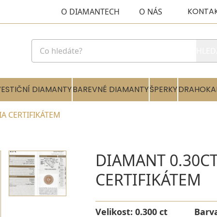
KONTA
O DIAMANTECH
O NÁS
HLED
VESTIČNÍ DIAMANTY
BAREVNÉ DIAMANTY
ŠPERKY
DRAHOKA
GIA CERTIFIKÁTEM
DIAMANT 0.30CT 
CERTIFIKÁTEM
Velikost:
0.300 ct
Barv