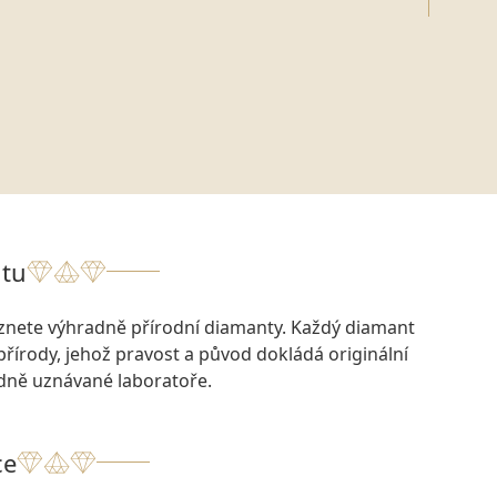
tu
eznete výhradně přírodní diamanty. Každý diamant
přírody, jehož pravost a původ dokládá originální
odně uznávané laboratoře.
ce