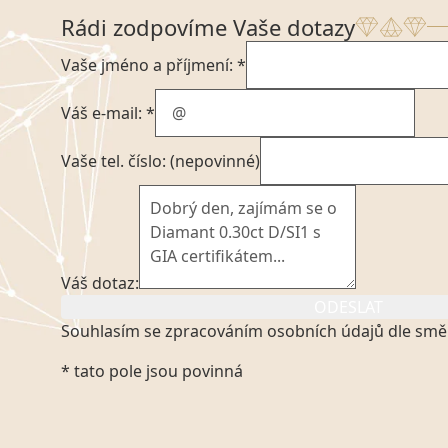
Rádi zodpovíme Vaše dotazy
Vaše jméno a příjmení: *
Váš e-mail: *
Vaše tel. číslo: (nepovinné)
Váš dotaz:
ODESLAT
Souhlasím se zpracováním osobních údajů dle smě
Kliknutím na výše uvedený odkaz, v souladu se zák
* tato pole jsou povinná
platném znění výslovně souhlasím se zpracováním
mých osobních údajů, které poskytuji prostřednict
VVDiamonds s.r.o., IČO: 05892481. Tyto údaje posky