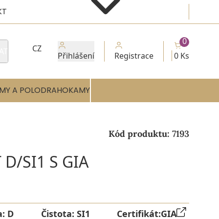
KT
0
CZ
AT
Přihlášení
Registrace
0 Ks
MY A POLODRAHOKAMY
Kód produktu:
7193
D/SI1 S GIA
a:
D
Čistota:
SI1
Certifikát:
GIA