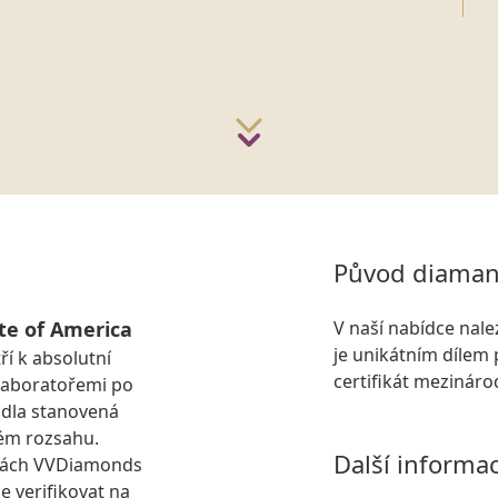
Původ diaman
te of America
V naší nabídce nal
je unikátním dílem 
ří k absolutní
certifikát mezinár
laboratořemi po
idla stanovená
ém rozsahu.
Další informa
kách VVDiamonds
e verifikovat na