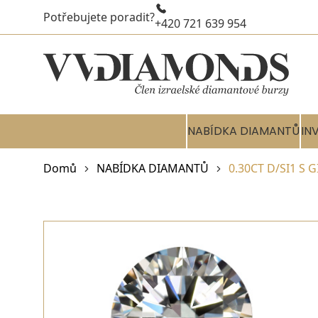
Potřebujete poradit?
+420 721 639 954
NABÍDKA DIAMANTŮ
IN
Domů
NABÍDKA DIAMANTŮ
0.30CT D/SI1 S 