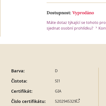
Dostupnost:
Vyprodáno
Máte dotaz týkající se tohoto pr
sjednat osobní prohlídku?
Kont
Barva:
D
Čistota:
SI1
Certifikát:
GIA
Číslo certifikátu:
5202945329