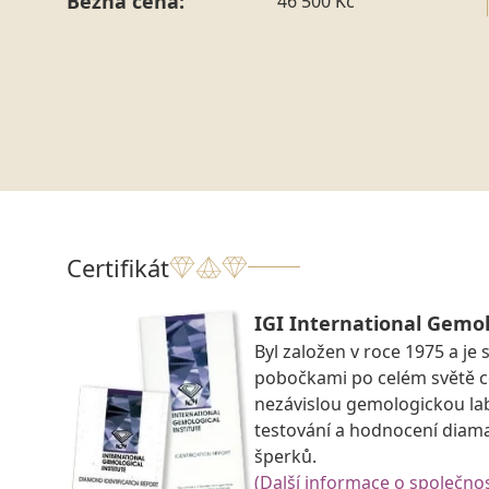
Běžná cena:
46 500 Kč
Certifikát
IGI International Gemol
Byl založen v roce 1975 a je 
pobočkami po celém světě ce
nezávislou gemologickou la
testování a hodnocení diam
šperků.
(Další informace o společnos