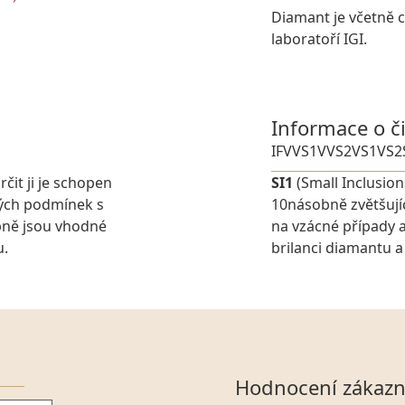
Diamant je včetně ce
laboratoří IGI.
Informace o č
IF
VVS1
VVS2
VS1
VS2
rčit ji je schopen
SI1
(Small Inclusion
ných podmínek s
10násobně zvětšují
pně jsou vhodné
na vzácné případy a
u.
brilanci diamantu a 
Hodnocení zákazn