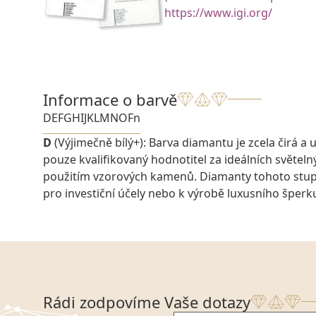
https://www.igi.org/
Informace o barvě
D
E
F
G
H
I
J
K
L
M
N
O
Fn
D
(Výjimečně bílý+): Barva diamantu je zcela čirá a u
pouze kvalifikovaný hodnotitel za ideálních světel
použitím vzorových kamenů. Diamanty tohoto stu
pro investiční účely nebo k výrobě luxusního šperk
Rádi zodpovíme Vaše dotazy