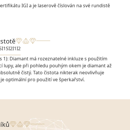
rtifikátu IGI a je laserově číslován na své rundistě
istotě
SI1
SI2
I1
I2
s 1): Diamant má rozeznatelné inkluze s použitím
cí lupy, ale při pohledu pouhým okem je diamant až
bsolutně čistý. Tato čistota nikterak neovlivňuje
je optimální pro použití ve šperkařství.
íků