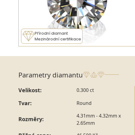
Přírodní diamant
Mezinárodní certifikace
Parametry diamantu
Velikost:
0.300 ct
Tvar:
Round
4.31mm - 4.32mm x
Rozměry:
2.65mm