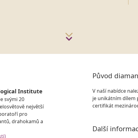
Původ diaman
ogical Institute
V naší nabídce nal
je unikátním dílem 
se svými 20
certifikát mezinár
losvětově největší
boratoří pro
antů, drahokamů a
Další informa
ti)