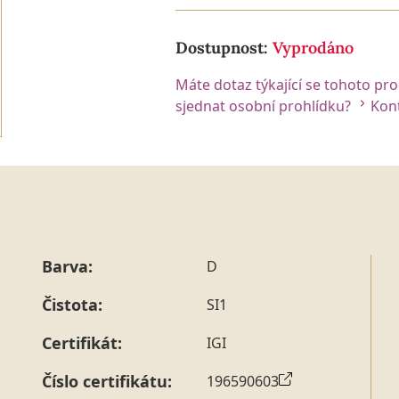
Dostupnost:
Vyprodáno
Máte dotaz týkající se tohoto pr
sjednat osobní prohlídku?
Kont
Barva:
D
Čistota:
SI1
Certifikát:
IGI
Číslo certifikátu:
196590603