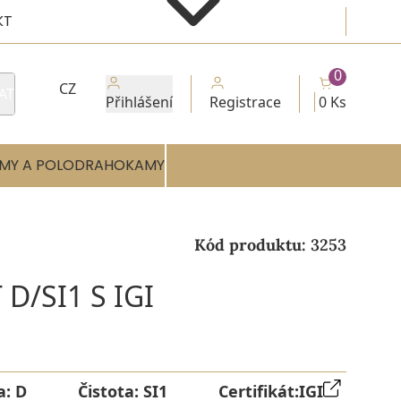
KT
0
CZ
AT
Přihlášení
Registrace
0 Ks
MY A POLODRAHOKAMY
Kód produktu:
3253
D/SI1 S IGI
a:
D
Čistota:
SI1
Certifikát:
IGI