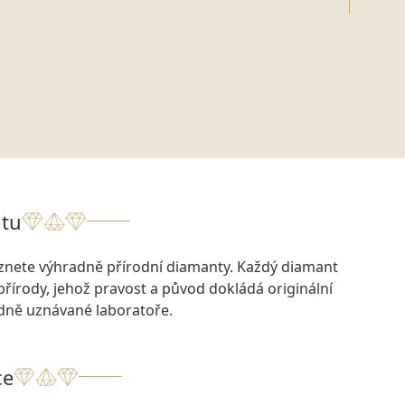
tu
eznete výhradně přírodní diamanty. Každý diamant
přírody, jehož pravost a původ dokládá originální
odně uznávané laboratoře.
ce