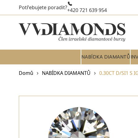
Potřebujete poradit?
+420 721 639 954
NABÍDKA DIAMANTŮ
IN
Domů
NABÍDKA DIAMANTŮ
0.30CT D/SI1 S 