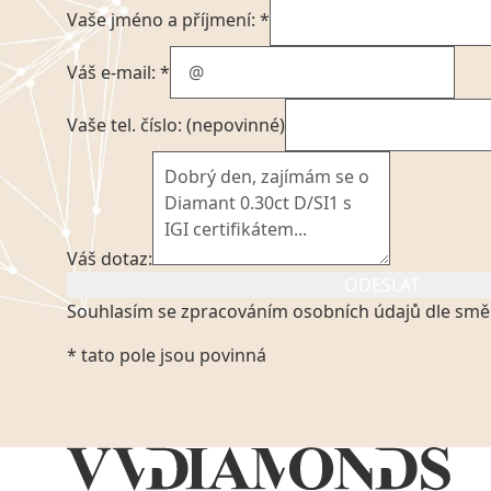
Vaše jméno a příjmení: *
Váš e-mail: *
Vaše tel. číslo: (nepovinné)
Váš dotaz:
ODESLAT
Souhlasím se zpracováním osobních údajů dle smě
Kliknutím na výše uvedený odkaz, v souladu se zák
* tato pole jsou povinná
platném znění výslovně souhlasím se zpracováním
mých osobních údajů, které poskytuji prostřednict
VVDiamonds s.r.o., IČO: 05892481. Tyto údaje posky
VVDiamonds s.r.o., IČO: 05892481, jako správci osob
zmocněnému zástupci, výhradně za účelem poskytnu