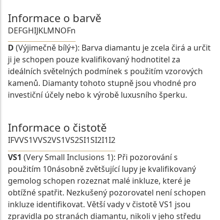
Informace o barvě
D
E
F
G
H
I
J
K
L
M
N
O
Fn
D
(Výjimečně bílý+): Barva diamantu je zcela čirá a určit
ji je schopen pouze kvalifikovaný hodnotitel za
ideálních světelných podmínek s použitím vzorových
kamenů. Diamanty tohoto stupně jsou vhodné pro
investiční účely nebo k výrobě luxusního šperku.
Informace o čistotě
IF
VVS1
VVS2
VS1
VS2
SI1
SI2
I1
I2
VS1
(Very Small Inclusions 1): Při pozorování s
použitím 10násobně zvětšující lupy je kvalifikovaný
gemolog schopen rozeznat malé inkluze, které je
obtížné spatřit. Nezkušený pozorovatel není schopen
inkluze identifikovat. Větší vady v čistotě VS1 jsou
zpravidla po stranách diamantu, nikoli v jeho středu