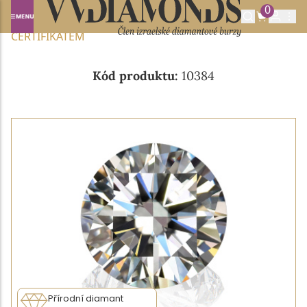
0
Domů
NABÍDKA DIAMANTŮ
0.30CT D/VS1 S GIA
CERTIFIKÁTEM
Kód produktu:
10384
Přírodní diamant