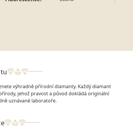
tu
eznete výhradně přírodní diamanty. Každý diamant
přírody, jehož pravost a původ dokládá originální
odně uznávané laboratoře.
ce