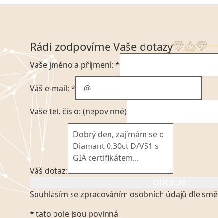
Rádi zodpovíme Vaše dotazy
Vaše jméno a příjmení: *
Váš e-mail: *
Vaše tel. číslo: (nepovinné)
Váš dotaz:
ODESLAT
Souhlasím se zpracováním osobních údajů dle smě
Kliknutím na výše uvedený odkaz, v souladu se zák
* tato pole jsou povinná