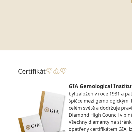
Certifikát
GIA Gemological Institu
byl založen v roce 1931 a pat
špičce mezi gemologickými 
celém světě a dodržuje prav
Diamond High Council v pln
Všechny diamanty na strán
opatřeny certifikátem GIA, lz