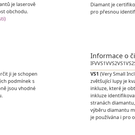
antů je laserově
Diamant je certifik
ost obchodu.
pro přesnou identif
ti)
Informace o č
IF
VVS1
VVS2
VS1
VS2
rčit ji je schopen
VS1
(Very Small Inc
ných podmínek s
zvětšující lupy je 
pně jsou vhodné
inkluze, které je o
u.
inkluze identifikova
stranách diamantu,
výběru diamantu můž
je používána i pro 