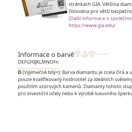
stránkách GIA. Většina diam
číslována pro větší bezpečn
(Další informace o společnos
https://www.gia.edu/
Informace o barvě
D
E
F
G
H
I
J
K
L
M
N
O
Fn
D
(Výjimečně bílý+): Barva diamantu je zcela čirá a u
pouze kvalifikovaný hodnotitel za ideálních světel
použitím vzorových kamenů. Diamanty tohoto stu
pro investiční účely nebo k výrobě luxusního šperk