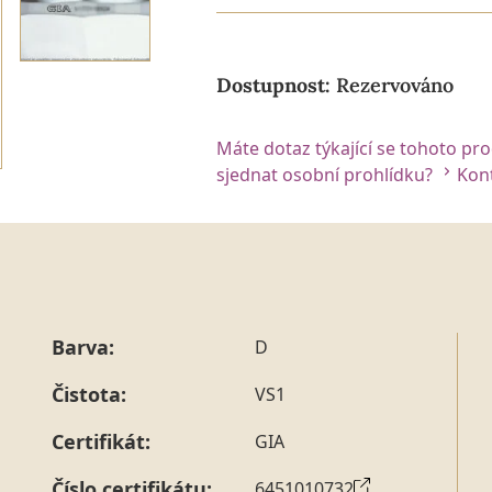
Dostupnost:
Rezervováno
Máte dotaz týkající se tohoto pr
sjednat osobní prohlídku?
Kont
Barva:
D
Čistota:
VS1
Certifikát:
GIA
Číslo certifikátu:
6451010732