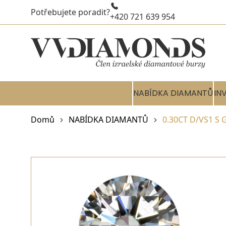
Potřebujete poradit?
+420 721 639 954
NABÍDKA DIAMANTŮ
IN
Domů
NABÍDKA DIAMANTŮ
0.30CT D/VS1 S 