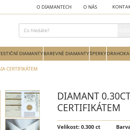
KONTA
O DIAMANTECH
O NÁS
HLED
VESTIČNÍ DIAMANTY
BAREVNÉ DIAMANTY
ŠPERKY
DRAHOKA
GIA CERTIFIKÁTEM
DIAMANT 0.30CT
CERTIFIKÁTEM
Velikost:
0.300 ct
Barv