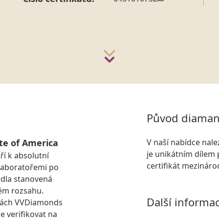
Původ diaman
te of America
V naší nabídce nal
je unikátním dílem 
ří k absolutní
certifikát mezinár
laboratořemi po
idla stanovená
ém rozsahu.
Další informa
kách VVDiamonds
e verifikovat na