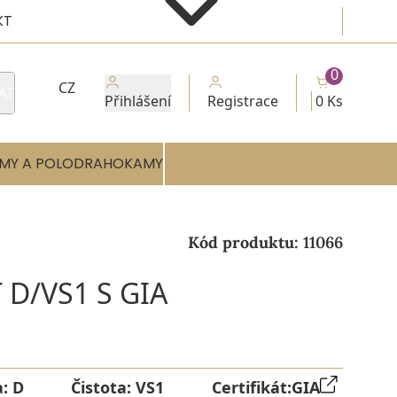
KT
0
CZ
AT
Přihlášení
Registrace
0 Ks
MY A POLODRAHOKAMY
Kód produktu:
11066
 D/VS1 S GIA
a:
D
Čistota:
VS1
Certifikát:
GIA