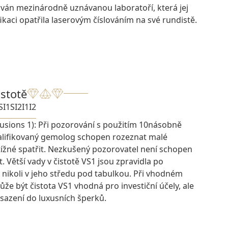
ován mezinárodně uznávanou laboratoří, která jej
ikaci opatřila laserovým číslováním na své rundistě.
istotě
SI1
SI2
I1
I2
lusions 1): Při pozorování s použitím 10násobně
kvalifikovaný gemolog schopen rozeznat malé
btížné spatřit. Nezkušený pozorovatel není schopen
t. Větší vady v čistotě VS1 jsou zpravidla po
 nikoli v jeho středu pod tabulkou. Při vhodném
e být čistota VS1 vhodná pro investiční účely, ale
osazení do luxusních šperků.