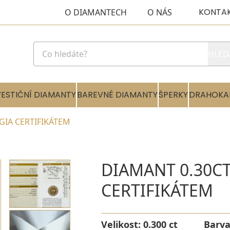
KONTA
O DIAMANTECH
O NÁS
HLED
VESTIČNÍ DIAMANTY
BAREVNÉ DIAMANTY
ŠPERKY
DRAHOKA
 GIA CERTIFIKÁTEM
DIAMANT 0.30CT
CERTIFIKÁTEM
Velikost:
0.300 ct
Barv