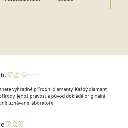
tu
eznete výhradně přírodní diamanty. Každý diamant
přírody, jehož pravost a původ dokládá originální
odně uznávané laboratoře.
ce