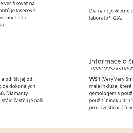
e verifikovat na
antů je laserově
Diamant je včetně ce
ost obchodu.
laboratoří GIA.
ti)
Informace o č
IF
VVS1
VVS2
VS1
VS2
 odlišit jej od
VVS1
(Very Very Sma
g za dokonalých
malé inkluze, které
nů. Diamanty
gemologem s použit
stále častěji je naši
použití binokulárn
pro investiční účely.