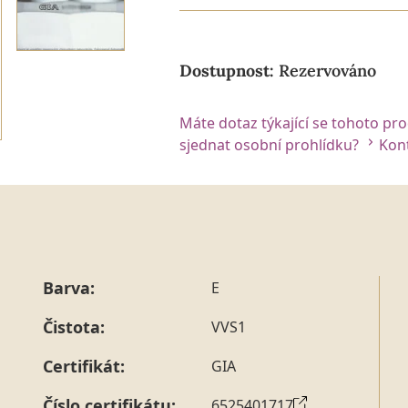
Dostupnost:
Rezervováno
Máte dotaz týkající se tohoto pr
sjednat osobní prohlídku?
Kont
Barva:
E
Čistota:
VVS1
Certifikát:
GIA
Číslo certifikátu:
6525401717