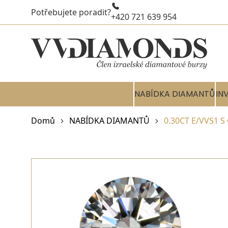
Potřebujete poradit?
+420 721 639 954
NABÍDKA DIAMANTŮ
IN
Domů
NABÍDKA DIAMANTŮ
0.30CT E/VVS1 S