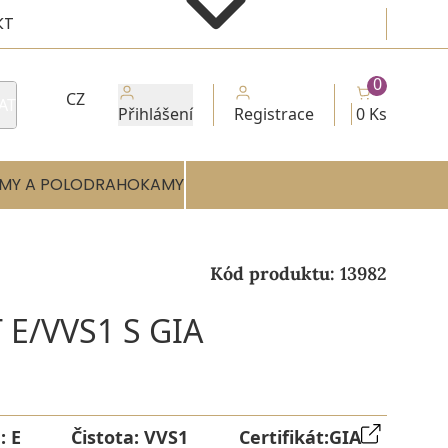
KT
0
CZ
AT
Přihlášení
Registrace
0 Ks
MY A POLODRAHOKAMY
Kód produktu:
13982
 E/VVS1 S GIA
a:
E
Čistota:
VVS1
Certifikát:
GIA