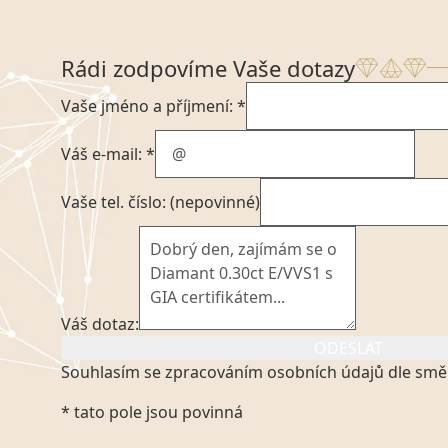
Rádi zodpovíme Vaše dotazy
Vaše jméno a příjmení: *
Váš e-mail: *
Vaše tel. číslo: (nepovinné)
Váš dotaz:
ODESLAT
Souhlasím se zpracováním osobních údajů dle smě
Kliknutím na výše uvedený odkaz, v souladu se zák
* tato pole jsou povinná
platném znění výslovně souhlasím se zpracováním