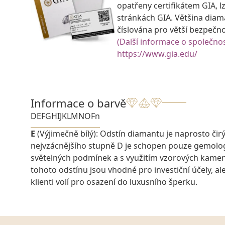
opatřeny certifikátem GIA, lz
stránkách GIA. Většina diam
číslována pro větší bezpečn
(Další informace o společnos
https://www.gia.edu/
Informace o barvě
D
E
F
G
H
I
J
K
L
M
N
O
Fn
E
(Výjimečně bílý): Odstín diamantu je naprosto čirý a
nejvzácnějšího stupně D je schopen pouze gemolo
světelných podmínek a s využitím vzorových kame
tohoto odstínu jsou vhodné pro investiční účely, ale 
klienti volí pro osazení do luxusního šperku.