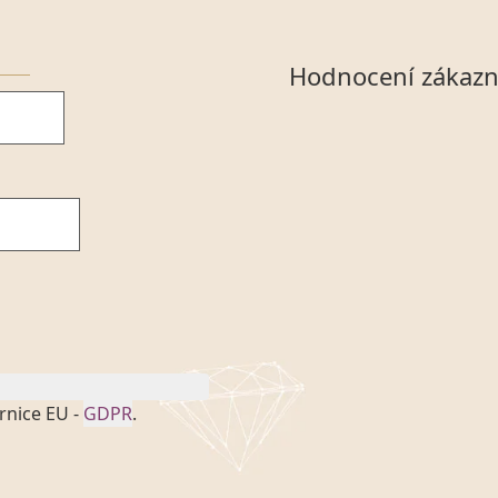
Hodnocení zákazn
rnice EU -
GDPR
.
onem č. 101/2000 Sb. v
 a uchováním veškerých