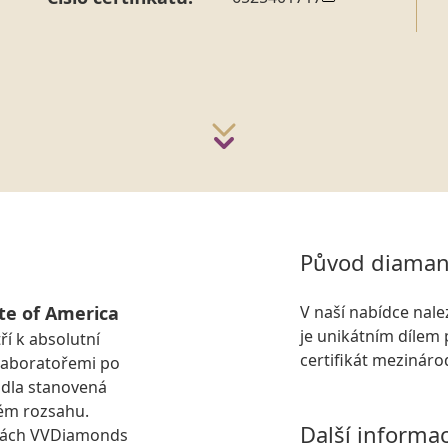
Původ diaman
te of America
V naší nabídce nal
je unikátním dílem 
ří k absolutní
certifikát mezinár
laboratořemi po
idla stanovená
ém rozsahu.
Další informa
kách VVDiamonds