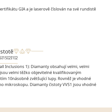
rtifikátu GIA a je laserově číslován na své rundistě
istotě
SI1
SI2
I1
I2
ll Inclusions 1): Diamanty obsahují velmi, velmi
 jsou velmi těžko objevitelné kvalifikovaným
ím 10násobně zvětšující lupy. Rovněž je vhodné
ího mikroskopu. Diamanty čistoty VVS1 jsou vhodné