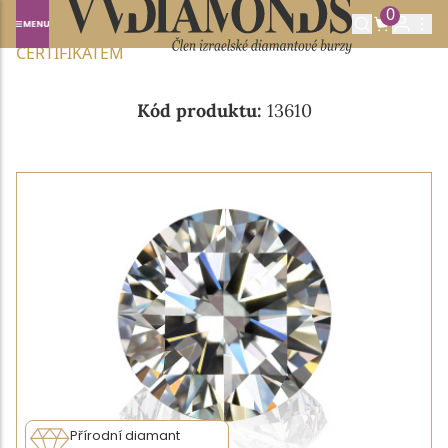
0
Domů
NABÍDKA DIAMANTŮ
0.30CT G/VVS2 S GIA
CERTIFIKÁTEM
Kód produktu:
13610
Přírodní diamant