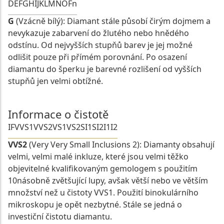
D
E
F
G
H
I
J
K
L
M
N
O
Fn
G
(Vzácně bílý): Diamant stále působí čirým dojmem a
nevykazuje zabarvení do žlutého nebo hnědého
odstínu. Od nejvyšších stupňů barev je jej možné
odlišit pouze při přímém porovnání. Po osazení
diamantu do šperku je barevné rozlišení od vyšších
stupňů jen velmi obtížné.
Informace o čistotě
IF
VVS1
VVS2
VS1
VS2
SI1
SI2
I1
I2
VVS2
(Very Very Small Inclusions 2): Diamanty obsahují
velmi, velmi malé inkluze, které jsou velmi těžko
objevitelné kvalifikovaným gemologem s použitím
10násobně zvětšující lupy, avšak větší nebo ve větším
množství než u čistoty VVS1. Použití binokulárního
mikroskopu je opět nezbytné. Stále se jedná o
investiční čistotu diamantu.