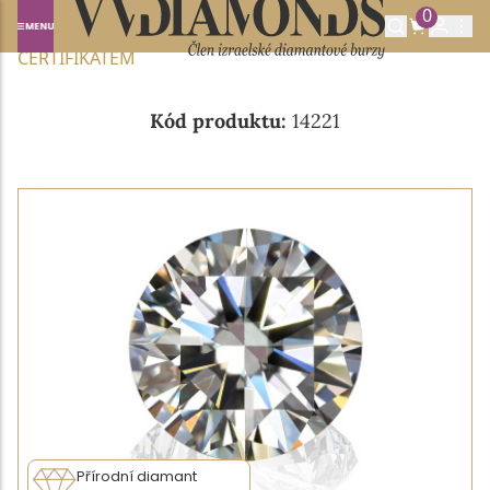
0
Domů
NABÍDKA DIAMANTŮ
0.30CT I/VS1 S GIA
CERTIFIKÁTEM
Kód produktu:
14221
Přírodní diamant