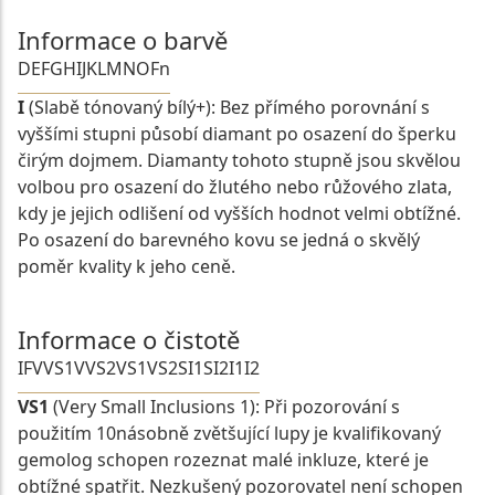
Informace o barvě
D
E
F
G
H
I
J
K
L
M
N
O
Fn
I
(Slabě tónovaný bílý+): Bez přímého porovnání s
vyššími stupni působí diamant po osazení do šperku
čirým dojmem. Diamanty tohoto stupně jsou skvělou
volbou pro osazení do žlutého nebo růžového zlata,
kdy je jejich odlišení od vyšších hodnot velmi obtížné.
Po osazení do barevného kovu se jedná o skvělý
poměr kvality k jeho ceně.
Informace o čistotě
IF
VVS1
VVS2
VS1
VS2
SI1
SI2
I1
I2
VS1
(Very Small Inclusions 1): Při pozorování s
použitím 10násobně zvětšující lupy je kvalifikovaný
gemolog schopen rozeznat malé inkluze, které je
obtížné spatřit. Nezkušený pozorovatel není schopen