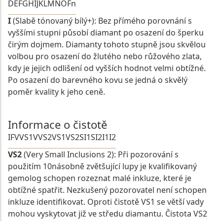
D
E
F
G
H
I
J
K
L
M
N
O
Fn
I
(Slabě tónovaný bílý+): Bez přímého porovnání s
vyššími stupni působí diamant po osazení do šperku
čirým dojmem. Diamanty tohoto stupně jsou skvělou
volbou pro osazení do žlutého nebo růžového zlata,
kdy je jejich odlišení od vyšších hodnot velmi obtížné.
Po osazení do barevného kovu se jedná o skvělý
poměr kvality k jeho ceně.
Informace o čistotě
IF
VVS1
VVS2
VS1
VS2
SI1
SI2
I1
I2
VS2
(Very Small Inclusions 2): Při pozorování s
použitím 10násobně zvětšující lupy je kvalifikovaný
gemolog schopen rozeznat malé inkluze, které je
obtížné spatřit. Nezkušený pozorovatel není schopen
inkluze identifikovat. Oproti čistotě VS1 se větší vady
mohou vyskytovat již ve středu diamantu. Čistota VS2