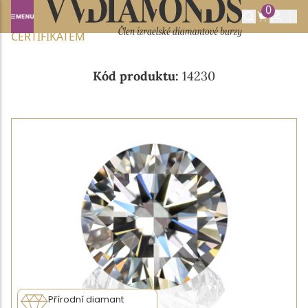
0
Domů
NABÍDKA DIAMANTŮ
0.30CT J/VS1 S GIA
CERTIFIKÁTEM
Kód produktu:
14230
Přírodní diamant