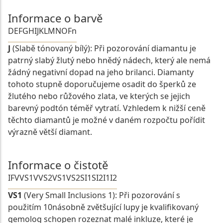
Informace o barvě
D
E
F
G
H
I
J
K
L
M
N
O
Fn
J
(Slabě tónovaný bílý): Při pozorování diamantu je
patrný slabý žlutý nebo hnědý nádech, který ale nemá
žádný negativní dopad na jeho brilanci. Diamanty
tohoto stupně doporučujeme osadit do šperků ze
žlutého nebo růžového zlata, ve kterých se jejich
barevný podtón téměř vytratí. Vzhledem k nižší ceně
těchto diamantů je možné v daném rozpočtu pořídit
výrazně větší diamant.
Informace o čistotě
IF
VVS1
VVS2
VS1
VS2
SI1
SI2
I1
I2
VS1
(Very Small Inclusions 1): Při pozorování s
použitím 10násobně zvětšující lupy je kvalifikovaný
gemolog schopen rozeznat malé inkluze, které je