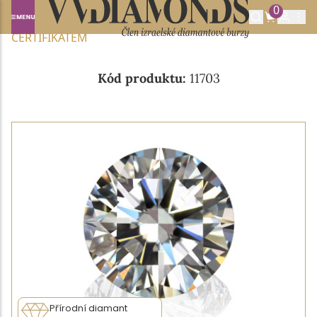
0
Domů
NABÍDKA DIAMANTŮ
0.30CT J/VVS2 S GIA
CERTIFIKÁTEM
Kód produktu:
11703
Přírodní diamant