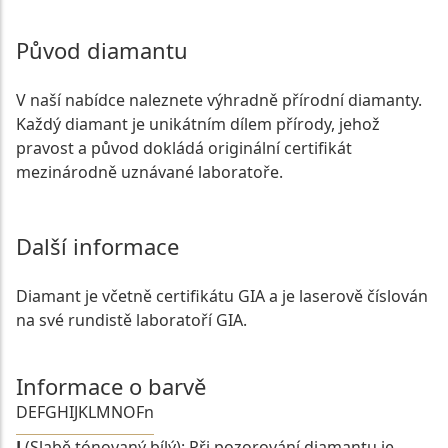
Původ diamantu
V naší nabídce naleznete výhradně přírodní diamanty.
Každý diamant je unikátním dílem přírody, jehož
pravost a původ dokládá originální certifikát
mezinárodně uznávané laboratoře.
Další informace
Diamant je včetně certifikátu GIA a je laserově číslován
na své rundistě laboratoří GIA.
Informace o barvě
D
E
F
G
H
I
J
K
L
M
N
O
Fn
J
(Slabě tónovaný bílý): Při pozorování diamantu je