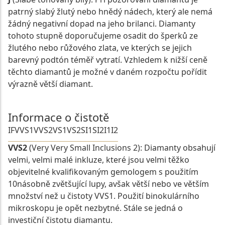
patrný slabý žlutý nebo hnědý nádech, který ale nemá
žádný negativní dopad na jeho brilanci. Diamanty
tohoto stupně doporučujeme osadit do šperků ze
žlutého nebo růžového zlata, ve kterých se jejich
barevný podtón téměř vytratí. Vzhledem k nižší ceně
těchto diamantů je možné v daném rozpočtu pořídit
výrazně větší diamant.
Informace o čistotě
IF
VVS1
VVS2
VS1
VS2
SI1
SI2
I1
I2
VVS2
(Very Very Small Inclusions 2): Diamanty obsahují
velmi, velmi malé inkluze, které jsou velmi těžko
objevitelné kvalifikovaným gemologem s použitím
10násobně zvětšující lupy, avšak větší nebo ve větším
množství než u čistoty VVS1. Použití binokulárního
mikroskopu je opět nezbytné. Stále se jedná o
investiční čistotu diamantu.