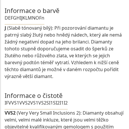
Informace o barvě
D
E
F
G
H
I
J
K
L
M
N
O
Fn
J
(Slabě tónovaný bílý): Při pozorování diamantu je
patrný slabý žlutý nebo hnědý nádech, který ale nemá
žádný negativní dopad na jeho brilanci. Diamanty
tohoto stupně doporučujeme osadit do šperků ze
žlutého nebo růžového zlata, ve kterých se jejich
barevný podtón téměř vytratí. Vzhledem k nižší ceně
těchto diamantů je možné v daném rozpočtu pořídit
výrazně větší diamant.
Informace o čistotě
IF
VVS1
VVS2
VS1
VS2
SI1
SI2
I1
I2
VVS2
(Very Very Small Inclusions 2): Diamanty obsahují
velmi, velmi malé inkluze, které jsou velmi těžko
objevitelné kvalifikovaným gemologem s použitím