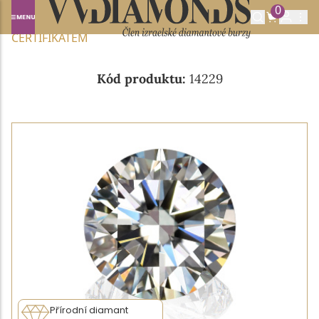
0
Domů
NABÍDKA DIAMANTŮ
0.30CT J/VVS2 S GIA
CERTIFIKÁTEM
Kód produktu:
14229
Přírodní diamant