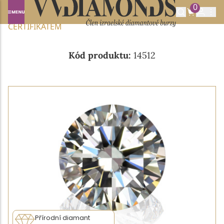
0
Domů
NABÍDKA DIAMANTŮ
0.31CT E/IF S GIA
CERTIFIKÁTEM
Kód produktu:
14512
Přírodní diamant