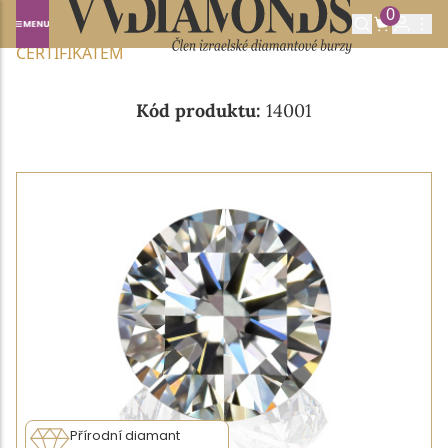
0
Domů
NABÍDKA DIAMANTŮ
0.31CT E/VS1 S GIA
CERTIFIKÁTEM
Kód produktu:
14001
Přírodní diamant