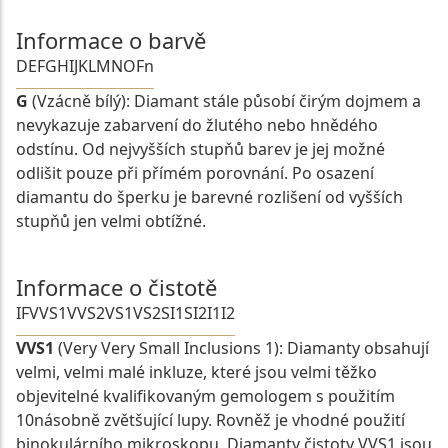
Informace o barvě
D
E
F
G
H
I
J
K
L
M
N
O
Fn
G
(Vzácně bílý): Diamant stále působí čirým dojmem a
nevykazuje zabarvení do žlutého nebo hnědého
odstínu. Od nejvyšších stupňů barev je jej možné
odlišit pouze při přímém porovnání. Po osazení
diamantu do šperku je barevné rozlišení od vyšších
stupňů jen velmi obtížné.
Informace o čistotě
IF
VVS1
VVS2
VS1
VS2
SI1
SI2
I1
I2
VVS1
(Very Very Small Inclusions 1): Diamanty obsahují
velmi, velmi malé inkluze, které jsou velmi těžko
objevitelné kvalifikovaným gemologem s použitím
10násobně zvětšující lupy. Rovněž je vhodné použití
binokulárního mikroskopu. Diamanty čistoty VVS1 jsou