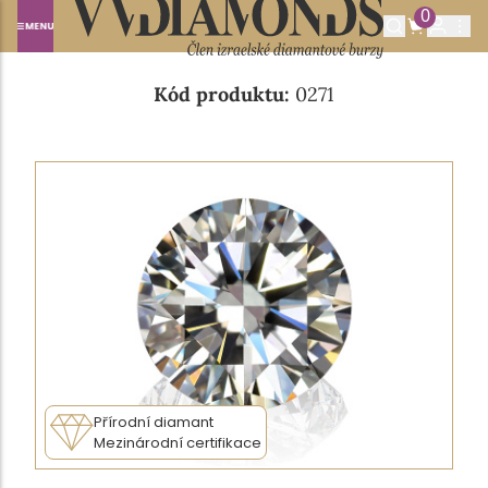
0
Domů
NABÍDKA DIAMANTŮ
0.31CT G/VVS1
Kód produktu:
0271
Přírodní diamant
Mezinárodní certifikace