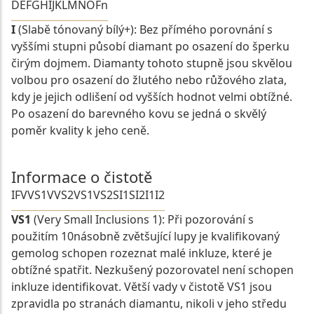
D
E
F
G
H
I
J
K
L
M
N
O
Fn
I
(Slabě tónovaný bílý+): Bez přímého porovnání s
vyššími stupni působí diamant po osazení do šperku
čirým dojmem. Diamanty tohoto stupně jsou skvělou
volbou pro osazení do žlutého nebo růžového zlata,
kdy je jejich odlišení od vyšších hodnot velmi obtížné.
Po osazení do barevného kovu se jedná o skvělý
poměr kvality k jeho ceně.
Informace o čistotě
IF
VVS1
VVS2
VS1
VS2
SI1
SI2
I1
I2
VS1
(Very Small Inclusions 1): Při pozorování s
použitím 10násobně zvětšující lupy je kvalifikovaný
gemolog schopen rozeznat malé inkluze, které je
obtížné spatřit. Nezkušený pozorovatel není schopen
inkluze identifikovat. Větší vady v čistotě VS1 jsou
zpravidla po stranách diamantu, nikoli v jeho středu