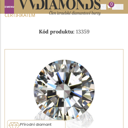
0
Domů
NABÍDKA DIAMANTŮ
0.31CT I/VS1 S GIA
CERTIFIKÁTEM
Kód produktu:
13359
Přírodní diamant