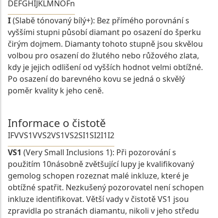
D
E
F
G
H
I
J
K
L
M
N
O
Fn
I
(Slabě tónovaný bílý+): Bez přímého porovnání s
vyššími stupni působí diamant po osazení do šperku
čirým dojmem. Diamanty tohoto stupně jsou skvělou
volbou pro osazení do žlutého nebo růžového zlata,
kdy je jejich odlišení od vyšších hodnot velmi obtížné.
Po osazení do barevného kovu se jedná o skvělý
poměr kvality k jeho ceně.
Informace o čistotě
IF
VVS1
VVS2
VS1
VS2
SI1
SI2
I1
I2
VS1
(Very Small Inclusions 1): Při pozorování s
použitím 10násobně zvětšující lupy je kvalifikovaný
gemolog schopen rozeznat malé inkluze, které je
obtížné spatřit. Nezkušený pozorovatel není schopen
inkluze identifikovat. Větší vady v čistotě VS1 jsou
zpravidla po stranách diamantu, nikoli v jeho středu