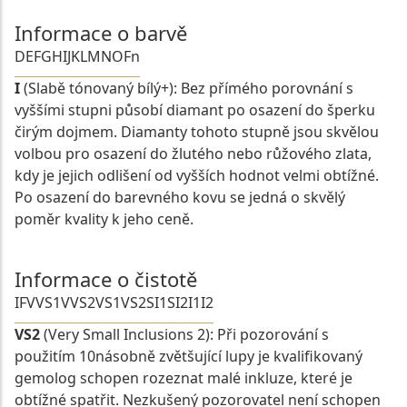
Informace o barvě
D
E
F
G
H
I
J
K
L
M
N
O
Fn
I
(Slabě tónovaný bílý+): Bez přímého porovnání s
vyššími stupni působí diamant po osazení do šperku
čirým dojmem. Diamanty tohoto stupně jsou skvělou
volbou pro osazení do žlutého nebo růžového zlata,
kdy je jejich odlišení od vyšších hodnot velmi obtížné.
Po osazení do barevného kovu se jedná o skvělý
poměr kvality k jeho ceně.
Informace o čistotě
IF
VVS1
VVS2
VS1
VS2
SI1
SI2
I1
I2
VS2
(Very Small Inclusions 2): Při pozorování s
použitím 10násobně zvětšující lupy je kvalifikovaný
gemolog schopen rozeznat malé inkluze, které je
obtížné spatřit. Nezkušený pozorovatel není schopen