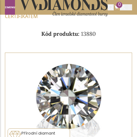
0
Domů
NABÍDKA DIAMANTŮ
0.31CT I/VS2 S GIA
CERTIFIKÁTEM
Kód produktu:
13880
Přírodní diamant