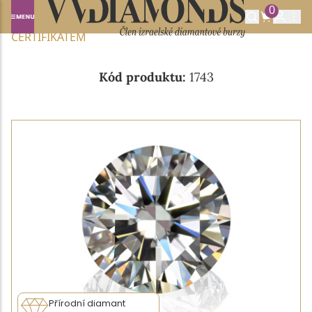
0
Domů
NABÍDKA DIAMANTŮ
0.328CT F/SI1 S IGI
CERTIFIKÁTEM
Kód produktu:
1743
Přírodní diamant