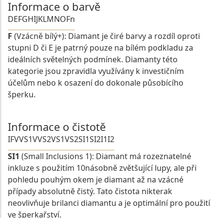
Informace o barvě
D
E
F
G
H
I
J
K
L
M
N
O
Fn
F
(Vzácně bílý+): Diamant je čiré barvy a rozdíl oproti
stupni D či E je patrný pouze na bílém podkladu za
ideálních světelných podmínek. Diamanty této
kategorie jsou zpravidla využívány k investičním
účelům nebo k osazení do dokonale působícího
šperku.
Informace o čistotě
IF
VVS1
VVS2
VS1
VS2
SI1
SI2
I1
I2
SI1
(Small Inclusions 1): Diamant má rozeznatelné
inkluze s použitím 10násobně zvětšující lupy, ale při
pohledu pouhým okem je diamant až na vzácné
případy absolutně čistý. Tato čistota nikterak
neovlivňuje brilanci diamantu a je optimální pro použití
ve šperkařství.