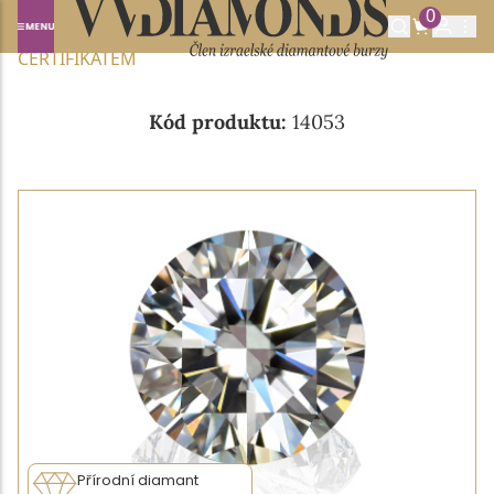
0
Domů
NABÍDKA DIAMANTŮ
0.32CT D/VVS1 S GIA
CERTIFIKÁTEM
Kód produktu:
14053
Přírodní diamant