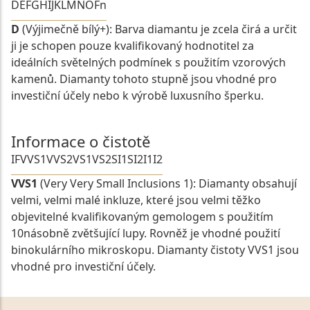
D
E
F
G
H
I
J
K
L
M
N
O
Fn
D
(Výjimečně bílý+): Barva diamantu je zcela čirá a určit
ji je schopen pouze kvalifikovaný hodnotitel za
ideálních světelných podmínek s použitím vzorových
kamenů. Diamanty tohoto stupně jsou vhodné pro
investiční účely nebo k výrobě luxusního šperku.
Informace o čistotě
IF
VVS1
VVS2
VS1
VS2
SI1
SI2
I1
I2
VVS1
(Very Very Small Inclusions 1): Diamanty obsahují
velmi, velmi malé inkluze, které jsou velmi těžko
objevitelné kvalifikovaným gemologem s použitím
10násobně zvětšující lupy. Rovněž je vhodné použití
binokulárního mikroskopu. Diamanty čistoty VVS1 jsou
vhodné pro investiční účely.