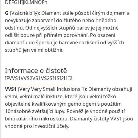
D
E
F
G
H
I
J
K
L
M
N
O
Fn
G
(Vzácně bílý): Diamant stále působí čirým dojmem a
nevykazuje zabarvení do žlutého nebo hnědého
odstínu. Od nejvyšších stupňů barev je jej možné
odlišit pouze při přímém porovnání. Po osazení
diamantu do šperku je barevné rozlišení od vyšších
stupňů jen velmi obtížné.
Informace o čistotě
IF
VVS1
VVS2
VS1
VS2
SI1
SI2
I1
I2
VVS1
(Very Very Small Inclusions 1): Diamanty obsahují
velmi, velmi malé inkluze, které jsou velmi těžko
objevitelné kvalifikovaným gemologem s použitím
10násobně zvětšující lupy. Rovněž je vhodné použití
binokulárního mikroskopu. Diamanty čistoty VVS1 jsou
vhodné pro investiční účely.