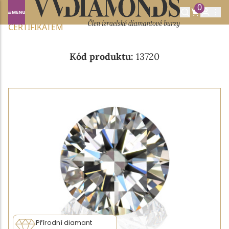
0
Domů
NABÍDKA DIAMANTŮ
0.32CT G/VVS1 S GIA
CERTIFIKÁTEM
Kód produktu:
13720
Přírodní diamant